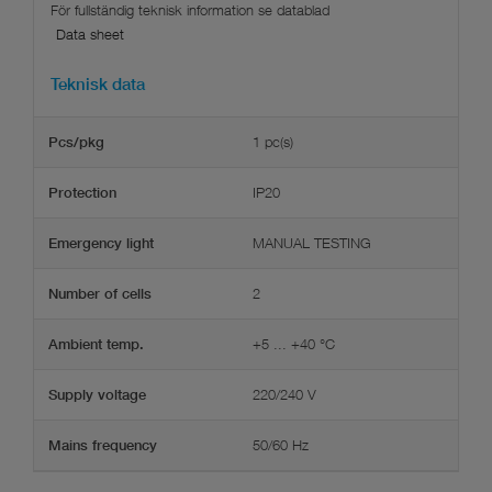
Data sheet
Teknisk data
1 pc(s)
Pcs/pkg
IP20
Protection
MANUAL TESTING
Emergency light
2
Number of cells
+5 ... +40 °C
Ambient temp.
220/240 V
Supply voltage
50/60 Hz
Mains frequency