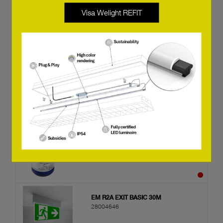
Visa Welight REFIT
EM R2A 68mm BASIC NM 133 AP
89801226
EM R2A 68mm BASIC NM 132 AP
89801221
EM R2A 68mm BASIC NM 132 AP
89801220
EM R2A EXIT BASIC 30M
28004646