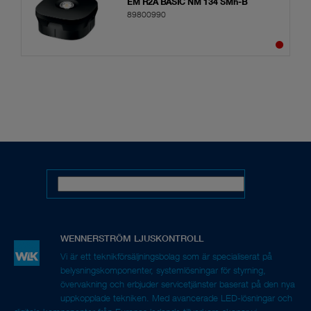
EM R2A BASIC NM 134 SMh-B
89800990
Vi är ett teknikförsäljningsbolag som är specialiserat på
belysningskomponenter, systemlösningar för styrning,
övervakning och erbjuder servicetjänster baserat på den nya
uppkopplade tekniken. Med avancerade LED-lösningar och