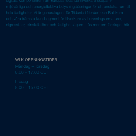
digitala komponenter från Europas ledande tillverkare skapar vi
miljövänliga och energieffektiva belysningslösningar för ett enstaka rum till
hela fastigheter. Vi är generalagent för Tridonic i Norden och Baltikum
och våra främsta kundsegment är tillverkare av belysningsarmaturer,
elgrossister, elinstallatörer och fastighetsägare.
Läs mer om företaget här.
WLK ÖPPNINGSTIDER
Måndag – Torsdag
8.00 – 17.00 CET
Fredag
8.00 – 15.00 CET