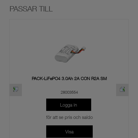
PACK-LiFePO4 3.0Ah 2A CON R2A SM
28003554
Logga in
för att se pris och saldo
Visa