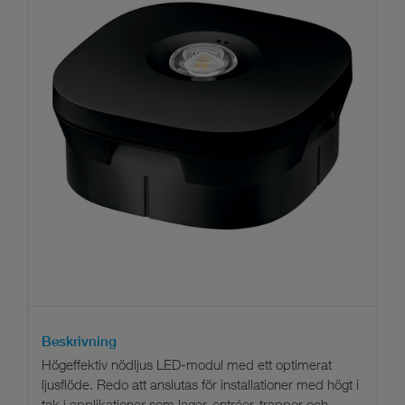
Beskrivning
Högeffektiv nödljus LED-modul med ett optimerat
ljusflöde. Redo att anslutas för installationer med högt i
tak i applikationer som lager, entréer, trappor och