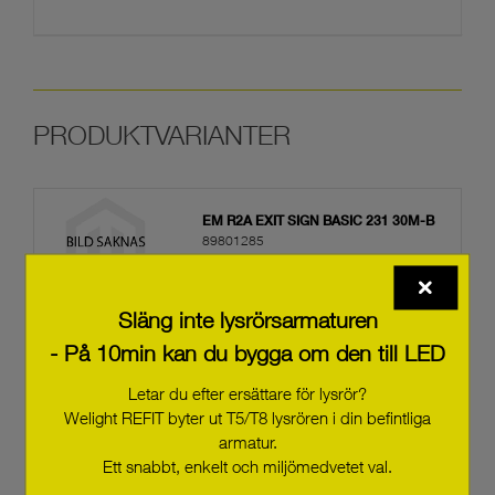
EM R2A EXIT SIGN BASIC 231 30M-B
89801285
Släng inte lysrörsarmaturen
EM R2A EXIT SIGN BASIC 231 30M
- På 10min kan du bygga om den till LED
89801281
Letar du efter ersättare för lysrör?
Welight REFIT byter ut T5/T8 lysrören i din befintliga
armatur.
EM R2A 68mm BASIC NM 133 ER
Ett snabbt, enkelt och miljömedvetet val.
89801227