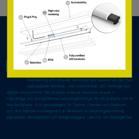
Vi är ett teknikförsäljningsbolag som är specialiserat på
belysningskomponenter, systemlösningar för styrning,
övervakning och erbjuder servicetjänster baserat på den nya
uppkopplade tekniken. Med avancerade LED-lösningar och
digitala komponenter från Europas ledande tillverkare skapar vi
miljövänliga och energieffektiva belysningslösningar för ett enstaka rum till
hela fastigheter. Vi är generalagent för Tridonic i Norden och Baltikum
och våra främsta kundsegment är tillverkare av belysningsarmaturer,
elgrossister, elinstallatörer och fastighetsägare.
Läs mer om företaget här.