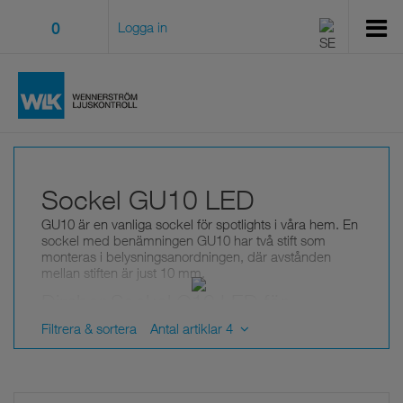
0
Logga in
Sockel GU10 LED
GU10 är en vanliga sockel för spotlights i våra hem. En
sockel med benämningen GU10 har två stift som
monteras i belysningsanordningen, där avstånden
mellan stiften är just 10 mm.
Dimbar Sockel G10 LED för
spotlights
Filtrera & sortera
Antal artiklar 4
GU10-lampor används vanligen för infällda spotlights
och ytspotlights, där sockeln monteras genom att
vridas och klickas fast.
Tack vare att socklarna i vårt sortiment är med LED, får