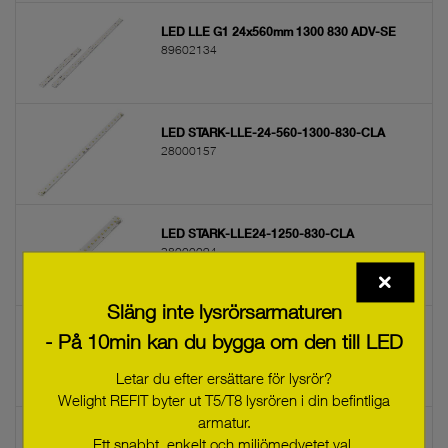
LED LLE G1 24x560mm 1300 830 ADV-SE
89602134
LED STARK-LLE-24-560-1300-830-CLA
28000157
LED STARK-LLE24-1250-830-CLA
28000094
Släng inte lysrörsarmaturen
LED STARK-LLE-G3-24-560-1300-830-CLA
- På 10min kan du bygga om den till LED
28000398
Letar du efter ersättare för lysrör?
Welight REFIT byter ut T5/T8 lysrören i din befintliga
armatur.
LED LLE G1 24x280mm 1250 840 ADV-SE
Ett snabbt, enkelt och miljömedvetet val.