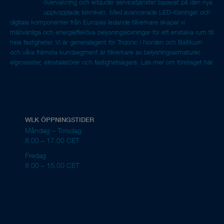
övervakning och erbjuder servicetjänster baserat på den nya
uppkopplade tekniken. Med avancerade LED-lösningar och
digitala komponenter från Europas ledande tillverkare skapar vi
miljövänliga och energieffektiva belysningslösningar för ett enstaka rum till
hela fastigheter. Vi är generalagent för Tridonic i Norden och Baltikum
och våra främsta kundsegment är tillverkare av belysningsarmaturer,
elgrossister, elinstallatörer och fastighetsägare.
Läs mer om företaget här.
WLK ÖPPNINGSTIDER
Måndag – Torsdag
8.00 – 17.00 CET
Fredag
8.00 – 15.00 CET