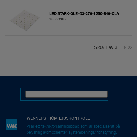
LED STARK-QLE-G3-270-1250-840-CLA
28000385
Sida 1 av 3
Vi är ett teknikförsäljningsbolag som är specialiserat på
belysningskomponenter, systemlösningar för styrning,