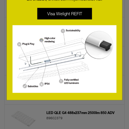
89602132
Visa Welight REFIT
LED LLE G1 24x560mm 2400 840 ADV-SE
89602138
LED LLE G1 24x560mm 1300 865 SNC
89602115
LED QLE G4 488x237mm 2500lm 840 ADV
89602378
LED QLE G4 488x237mm 2500lm 850 ADV
89602379