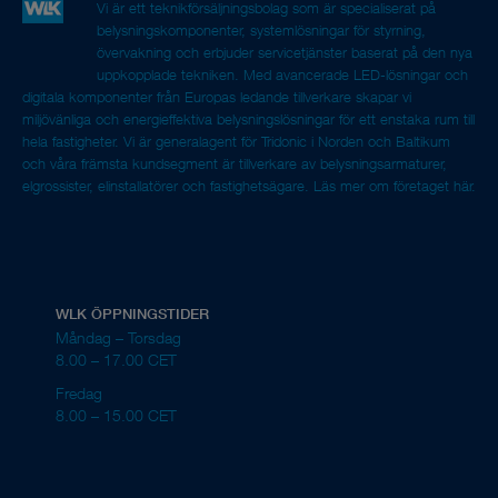
Vi är ett teknikförsäljningsbolag som är specialiserat på
belysningskomponenter, systemlösningar för styrning,
övervakning och erbjuder servicetjänster baserat på den nya
uppkopplade tekniken. Med avancerade LED-lösningar och
digitala komponenter från Europas ledande tillverkare skapar vi
miljövänliga och energieffektiva belysningslösningar för ett enstaka rum till
hela fastigheter. Vi är generalagent för Tridonic i Norden och Baltikum
och våra främsta kundsegment är tillverkare av belysningsarmaturer,
elgrossister, elinstallatörer och fastighetsägare.
Läs mer om företaget här.
WLK ÖPPNINGSTIDER
Måndag – Torsdag
8.00 – 17.00 CET
Fredag
8.00 – 15.00 CET