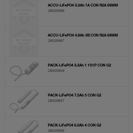
driftdon för nödljus
ACCU-LiFePO4 3.3Ah 1A CON R2A 68MM
28005688
NiMH - det miljövänligare alternativet
LiFePO4 - det långlivade alternativet
Se till att nödbelysningen är uppdaterad och aktiv med
fungerande batterier.
ACCU-LiFePO4 4.8Ah 3B CON R2A 68MM
Kontakta oss
!
28005687
PACK-LiFePO4 3.3Ah 1 1S1P CON G2
28005859
PACK-LiFePO4 7.5Ah 5 CON G2
28005857
PACK-LiFePO4 6.0Ah 4 CON G2
28005856