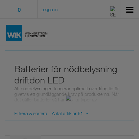
0
Logga in
Batterier för nödbelysning
driftdon LED
Att nödbelysningen fungerar optimalt över lång tid är
givetvis ett grundläggande krav på produkterna. När
det gäller batterier så har vi olika typer av
laddningsbara batterier för våra LED-driftdon för
nödbelysning. Alla batterityper är av hög kvalitet, med
Filtrera & sortera
Antal artiklar 51
bibehållen drifttid även efter flera år, vilket säkerställer
att underhållsarbetet reduceras.
Olika typer av batterier för LED-