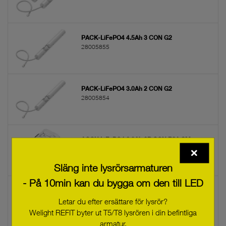
PACK-LiFePO4 4.5Ah 3 CON G2
28005855
PACK-LiFePO4 3.0Ah 2 CON G2
28005854
ACCU LiFePO4 6.0Ah 2B CON R2A SM
28004233
Släng inte lysrörsarmaturen
- På 10min kan du bygga om den till LED
Accu-NiCd 3A 55
28002773
Letar du efter ersättare för lysrör?
Welight REFIT byter ut T5/T8 lysrören i din befintliga
armatur.