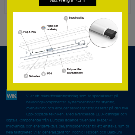
Vi är ett teknikförsäljningsbolag som är specialiserat på
belysningskomponenter, systemlösningar för styrning,
övervakning och erbjuder servicetjänster baserat på den nya
uppkopplade tekniken. Med avancerade LED-lösningar och
digitala komponenter från Europas ledande tillverkare skapar vi
miljövänliga och energieffektiva belysningslösningar för ett enstaka rum till
hela fastigheter. Vi är generalagent för Tridonic i Norden och Baltikum