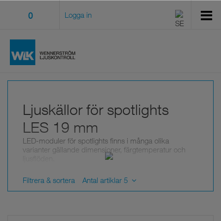
0
Logga in
Ljuskällor för spotlights
LES 19 mm
LED-moduler för spotlights finns i många olika
varianter gällande dimensioner, färgtemperatur och
ljusflöden.
LES anger måttet i diameter för den ljusemitterade
ytan.
Filtrera & sortera
Antal artiklar 5
Använd filter för att begränsa urvalet.