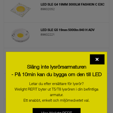
LED SLE G4 19MM 3000LM FASHION C EXC
89602052
LED SLE G5 19mm 5000lm 840 H ADV
89602221
LED SLE G6 19mm 5000lm MEAT+ H EXC
89602790
Släng inte lysrörsarmaturen
- På 10min kan du bygga om den till LED
LED SLE G6 19mm 5000lm FRESH MEAT H
Letar du efter ersättare för lysrör?
EXC
Welight REFIT byter ut T5/T8 lysrören i din befintliga
89602786
armatur.
Ett snabbt, enkelt och miljömedvetet val.
LED SLE G4 19MM 3000LM GOLD C EXC
89602042
Visa Welight REFIT