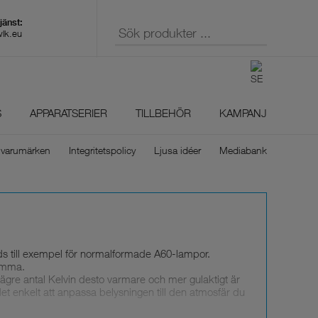
wlk.eu
S
APPARATSERIER
TILLBEHÖR
KAMPANJ
 varumärken
Integritetspolicy
Ljusa idéer
Mediabank
ds till exempel för normalformade A60-lampor.
samma.
u lägre antal Kelvin desto varmare och mer gulaktigt är
 det enkelt att anpassa belysningen till den atmosfär du