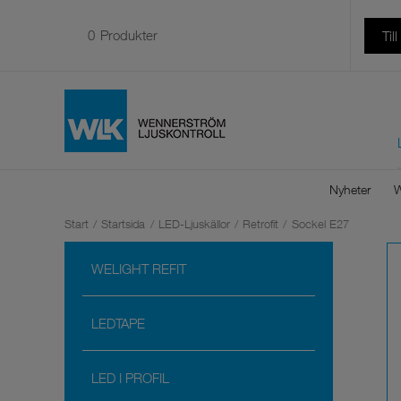
0
Produkter
Til
Nyheter
W
Start
/
Startsida
/
LED-Ljuskällor
/
Retrofit
/
Sockel E27
WELIGHT REFIT
LEDTAPE
LED I PROFIL