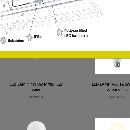
230V
230V D-CL
28000283
28000285
LED LAMP P45 5W/M/927 E27
LED LAMP A66 12.5
230V
E27 230V D-C
28000516
29001032L