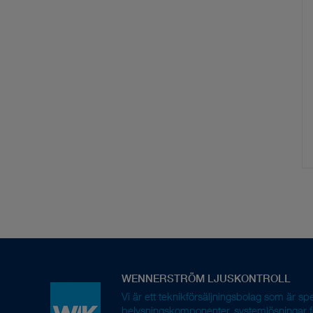
Vi är ett teknikförsäljningsbolag som är sp
belysningskomponenter, systemlösningar fö