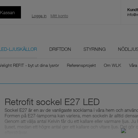
l Kassan
info@
Logga in
Mitt konto
LED-LJUSKÄLLOR
DRIFTDON
STYRNING
NÖDLJU
elight REFIT - byt ut dina lysrör
Referensprojekt
Om WLK
Våra
Retrofit sockel E27 LED
Sockel E27 är en av de vanligaste socklarna i våra hem och använ
Formen på E27-lamporna kan variera, men sockeln är alltid den
Genom att välja antal Kelvin får du ett kallare eller varmare ljus. J
ljuset, medan ett högre antal ger ett kallare och vitare ljus. Det gör
eftersträvar.