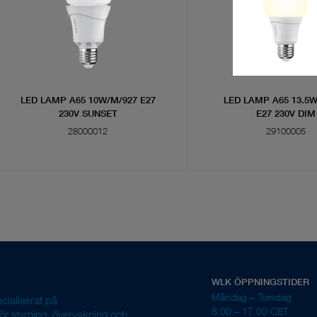
LED LAMP A65 10W/M/927 E27
LED LAMP A65 13.5W
230V SUNSET
E27 230V DIM
28000012
29100005
WLK ÖPPNINGSTIDER
Måndag – Torsdag
ecialiserat på
8.00 – 17.00 CET
r styrning, övervakning och