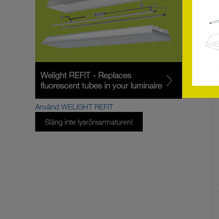
Använd WELIGHT REFIT
Släng inte lysrörsarmaturen!