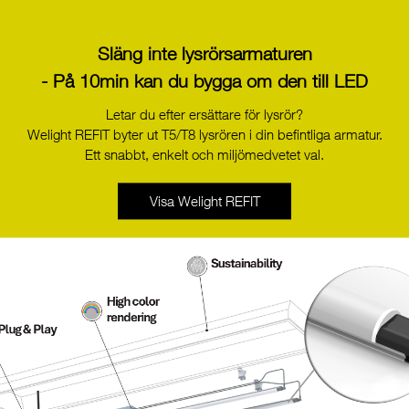
Släng inte lysrörsarmaturen
- På 10min kan du bygga om den till LED
Letar du efter ersättare för lysrör?
LED LAMP G95 10W/M/927 E27
LED LAMP G95 10W/M
Welight REFIT byter ut T5/T8 lysrören i din befintliga armatur.
230V D-CL
230V DIM
Ett snabbt, enkelt och miljömedvetet val.
22176488
22176489
Visa Welight REFIT
LED LAMP A60 10W/M/927 E27
LED LAMP A60 10W/M