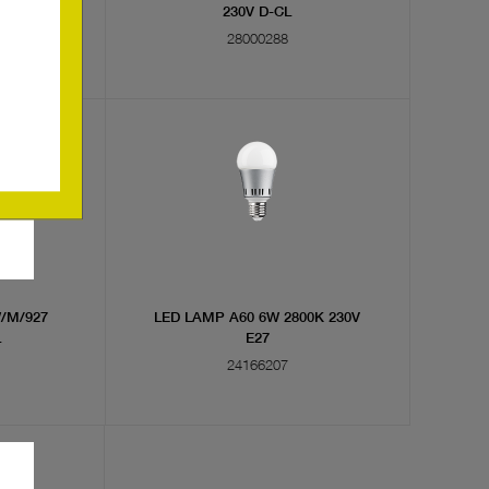
230V D-CL
28000288
W/M/927
LED LAMP A60 6W 2800K 230V
L
E27
24166207