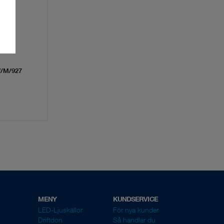
/M/927
MENY
KUNDSERVICE
LED-Ljuskällor
För nya kunder
Driftdon
Så handlar du