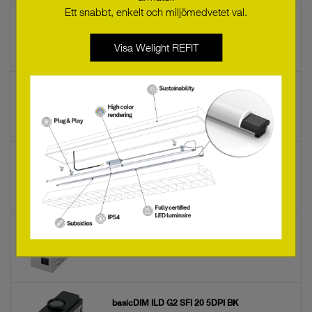
Ett snabbt, enkelt och miljömedvetet val.
REMOTECONTROL IR6+
28004415
Visa Welight REFIT
basicDIM ILD G2 FSL PROGRAMMER
28004416
basicDIM ILD 5DPI 14f black 1.8m
28001528
basicDIM ILD G2 SFI 20 5DPI WH
28003389
basicDIM ILD G2 SFI 20 5DPI BK