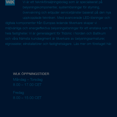
Vi är ett teknikförsäljningsbolag som är specialiserat på
belysningskomponenter, systemlösningar för styrning,
övervakning och erbjuder servicetjänster baserat på den nya
uppkopplade tekniken. Med avancerade LED-lösningar och
digitala komponenter från Europas ledande tillverkare skapar vi
miljövänliga och energieffektiva belysningslösningar för ett enstaka rum till
hela fastigheter. Vi är generalagent för Tridonic i Norden och Baltikum
och våra främsta kundsegment är tillverkare av belysningsarmaturer,
elgrossister, elinstallatörer och fastighetsägare.
Läs mer om företaget här.
WLK ÖPPNINGSTIDER
Måndag – Torsdag
8.00 – 17.00 CET
Fredag
8.00 – 15.00 CET