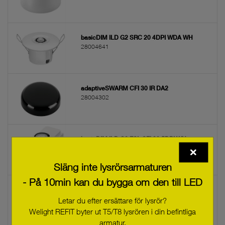
basicDIM ILD G2 SRC 20 4DPI WDA WH
28004641
adaptiveSWARM CFI 30 IR DA2
28004302
basicDIM ILD G2 FSL SFI 30 5DPI WH
28004413
Släng inte lysrörsarmaturen
- På 10min kan du bygga om den till LED
basicDIM ILD G2 FSL SFI 30 5DPI BK
28004414
Letar du efter ersättare för lysrör?
Welight REFIT byter ut T5/T8 lysrören i din befintliga
armatur.