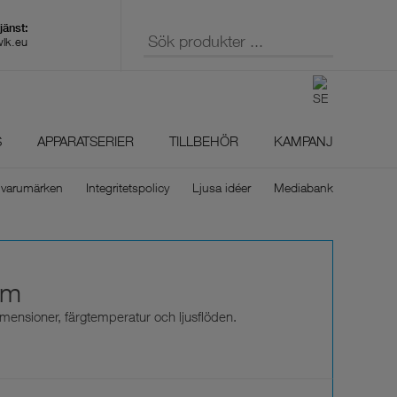
wlk.eu
S
APPARATSERIER
TILLBEHÖR
KAMPANJ
 varumärken
Integritetspolicy
Ljusa idéer
Mediabank
mm
imensioner, färgtemperatur och ljusflöden.