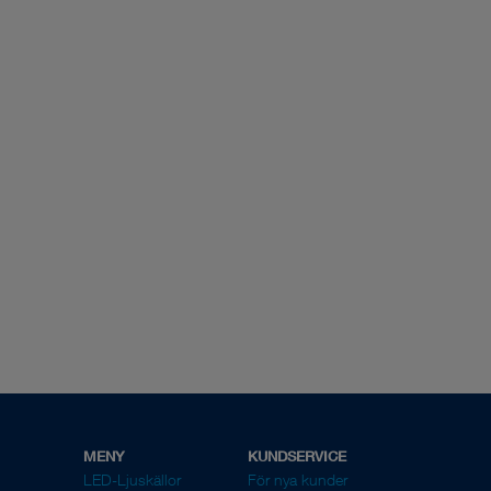
MENY
KUNDSERVICE
LED-Ljuskällor
För nya kunder