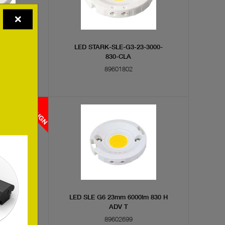
S23-840-
LED STARK-SLE-G3-23-3000-
830-CLA
89601802
0lm 930
LED SLE G6 23mm 6000lm 830 H
ADV T
89602699