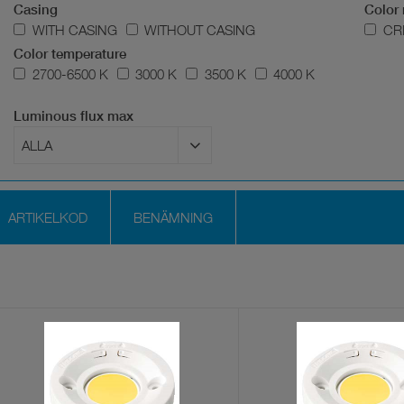
Casing
Color 
WITH CASING
WITHOUT CASING
CRI
Color temperature
2700-6500 K
3000 K
3500 K
4000 K
Luminous flux max
ARTIKELKOD
BENÄMNING