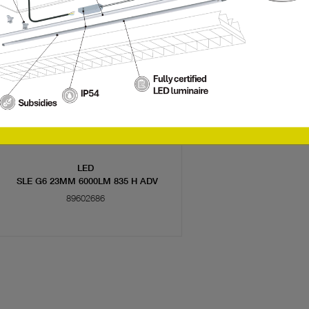
LED
SLE G6 23MM 6000LM 835 H ADV
89602686