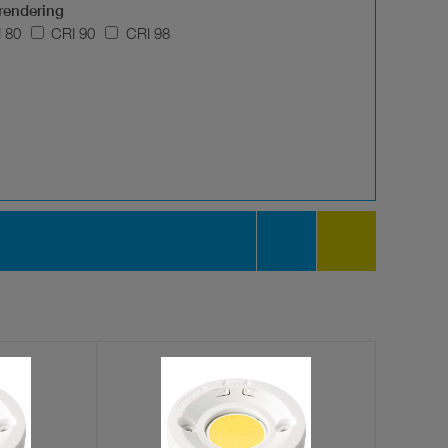
rendering
 80
CRI 90
CRI 98