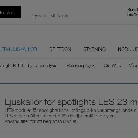
l Kassan
info@
Logga in
Mitt konto
LED-LJUSKÄLLOR
DRIFTDON
STYRNING
NÖDLJU
elight REFIT - byt ut dina lysrör
Referensprojekt
Om WLK
Våra
Ljuskällor för spotlights LES 23 
LED-moduler för spotlights finns i många olika varianter gällande d
LES anger måttet i diameter för den ljusemitterade ytan.
Använd filter för att begränsa urvalet.