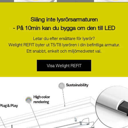
Släng inte lysrörsarmaturen
LED STARK-SLE-G2-LES23-830-
LED STARK-SLE-G2-LE
- På 10min kan du bygga om den till LED
CLA
CLA
Letar du efter ersättare för lysrör?
89601634
89601635
Welight REFIT byter ut T5/T8 lysrören i din befintliga armatur.
Ett snabbt, enkelt och miljömedvetet val.
Visa Welight REFIT
LED STARK-SLE-2000-927-965-
LED SLE G5 23mm 600
PRE-W/O H-KIT
ART H EXC
89601743
89602284