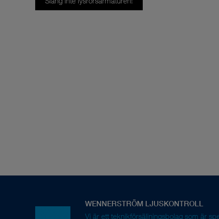
Släng inte lysrörsarmaturen!
Vi är ett teknikförsäljningsbolag som är sp