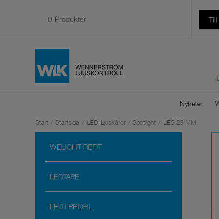
0
Produkter
Til
Nyheter
W
Start
/
Startsida
/
LED-Ljuskällor
/
Spotlight
/
LES 23 MM
WELIGHT REFIT
LEDTAPE
LED I PROFIL