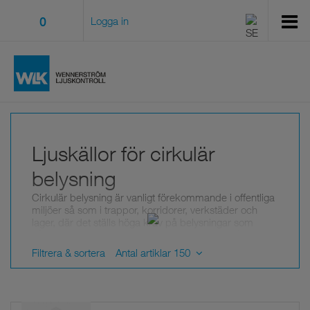
0
Logga in
Ljuskällor för cirkulär
belysning
Cirkulär belysning är vanligt förekommande i offentliga
miljöer så som i trappor, korridorer, verkstäder och
lager, där det ställs höga krav på belysningar som
håller länge, är av hög kvalitet och är energisnåla.
Välkommen till vårt gedigna utbud av LED-moduler för
Filtrera & sortera
Antal artiklar 150
cirkulär belysning.
Stort urval av ljuskällor för cirkulär
belysning