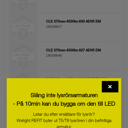
CLE 370mm 4500lm 830 ADV5 EM
28006647
CLE 370mm 4500lm 827 ADV5 EM
28006646
CLE 315mm 4000lm 840 ADV5 EM SO
28006645
Släng inte lysrörsarmaturen
- På 10min kan du bygga om den till LED
CLE 315mm 4000lm 840 ADV5 EM
28006263
Letar du efter ersättare för lysrör?
Welight REFIT byter ut T5/T8 lysrören i din befintliga
armatur.