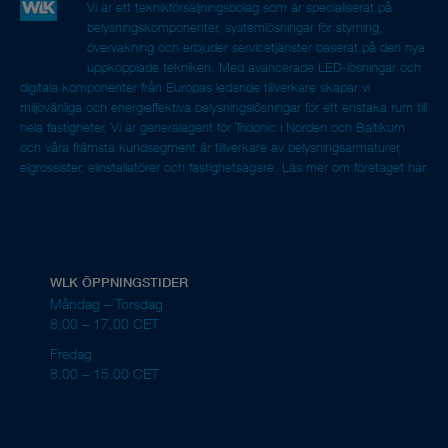
Vi är ett teknikförsäljningsbolag som är specialiserat på
belysningskomponenter, systemlösningar för styrning,
övervakning och erbjuder servicetjänster baserat på den nya
uppkopplade tekniken. Med avancerade LED-lösningar och
digitala komponenter från Europas ledande tillverkare skapar vi
miljövänliga och energieffektiva belysningslösningar för ett enstaka rum till
hela fastigheter. Vi är generalagent för Tridonic i Norden och Baltikum
och våra främsta kundsegment är tillverkare av belysningsarmaturer,
elgrossister, elinstallatörer och fastighetsägare.
Läs mer om företaget här.
WLK ÖPPNINGSTIDER
Måndag – Torsdag
8.00 – 17.00 CET
Fredag
8.00 – 15.00 CET