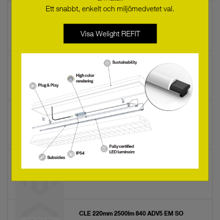
Ett snabbt, enkelt och miljömedvetet val.
CLE 315mm 4000lm 830 ADV5 EM SO
28006643
Visa Welight REFIT
CLE 315mm 4000lm 830 ADV5 EM
28006642
CLE 315mm 4000lm 827 ADV5 EM SO
28006641
CLE 315mm 4000lm 827 ADV5 EM
28006640
CLE 220mm 2500lm 840 ADV5 EM SO