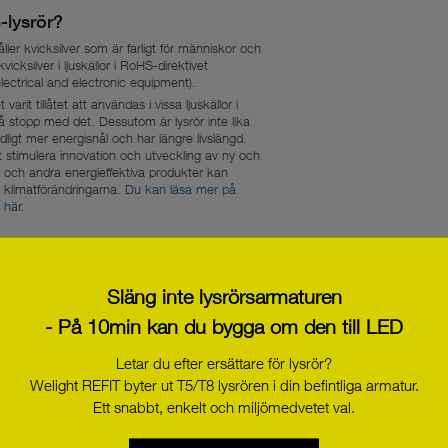
-lysrör?
åller kvicksilver som är farligt för människor och
cksilver i ljuskällor i RoHS-direktivet
lectrical and electronic equipment).
 varit tillåtet att användas i vissa ljuskällor i
så stopp med det. Dessutom är lysrör inte lika
ligt mer energisnål och har längre livslängd.
t stimulera innovation och utveckling av ny och
och andra energieffektiva produkter kan
a klimatförändringarna.
Du kan läsa mer på
 här
.
 lysrör till lösningar med LED-driftdon
turtillverkare, elinstallatörer och
alla T5- och T8-lysrör till lösningar med LED
Släng inte lysrörsarmaturen
deras till energieffektiva LED-lösningar med våra
- På 10min kan du bygga om den till LED
r gamla ljuskällor.
Letar du efter ersättare för lysrör?
Welight REFIT byter ut T5/T8 lysrören i din befintliga armatur.
vända våra
färdiga ombyggnadskit Welight REFIT
Ett snabbt, enkelt och miljömedvetet val.
ntliga armatur.
n optimal lösning som uppfyller de nya