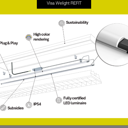
kyl.
Visa Welight REFIT
 belysningslösningar
gslösningar med LED-profiler bestående av
ta fram ombyggnadskit till era gamla och
.
r för inom- och utomhusmiljö
för både inomhus- och utomhusmiljö. Vi fick
ôtel i Stockholm med profiler. Även den fasta
gshuset. I Östermalmshallen har vi dessutom
t använda delar från våra produktgrupper med: