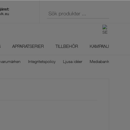
wlk.eu
S
APPARATSERIER
TILLBEHÖR
KAMPANJ
 varumärken
Integritetspolicy
Ljusa idéer
Mediabank