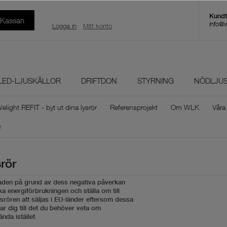
l Kassan
info@
Logga in
Mitt konto
LED-LJUSKÄLLOR
DRIFTDON
STYRNING
NÖDLJU
elight REFIT - byt ut dina lysrör
Referensprojekt
Om WLK
Våra
r
rör
aden på grund av dess negativa påverkan
nska energiförbrukningen och ställa om till
srören att säljas i EU-länder eftersom dessa
ar dig till det du behöver veta om
.
nda istället