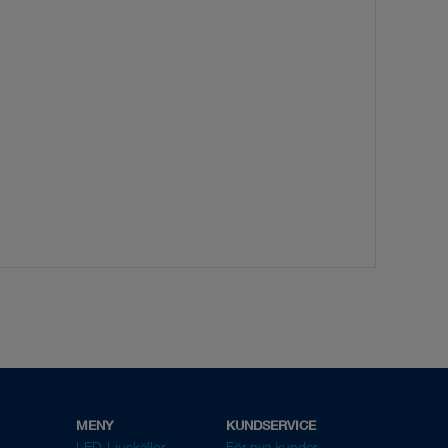
MENY
KUNDSERVICE
LED-Ljuskällor
För nya kunder