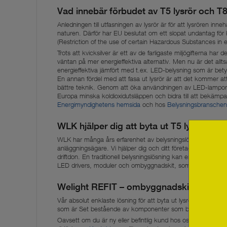
Vad innebär förbudet av T5 lysrör och T8
Anledningen till utfasningen av lysrör är för att lysrören inneh
naturen. Därför har EU beslutat om ett slopat undantag för kvi
(Restriction of the use of certain Hazardous Substances in e
Trots att kvicksilver är ett av de farligaste miljögifterna har det
väntan på mer energieffektiva alternativ. Men nu är det allt
energieffektiva jämfört med t.ex. LED-belysning som är betyd
En annan fördel med att fasa ut lysrör är att det kommer at
bättre teknik. Genom att öka användningen av LED-lampor 
Europa minska koldioxidutsläppen och bidra till att bekämp
Energimyndighetens hemsida
och hos
Belysningsbranschen
WLK hjälper dig att byta ut T5 lysrör & T8
WLK har många års erfarenhet av belysningslösningar för arma
anläggningsägare. Vi hjälper dig och ditt företag att byta ut 
driftdon. En traditionell belysningslösning kan enkelt uppgra
LED drivers, moduler och ombyggnadskit, som direkt ersätte
Welight REFIT – ombyggnadskit
Vår absolut enklaste lösning för att byta ut lysrör är att an
som är Set bestående av komponenter som byts ut i din befi
Oavsett om du är ny eller befintlig kund hos oss så får du e