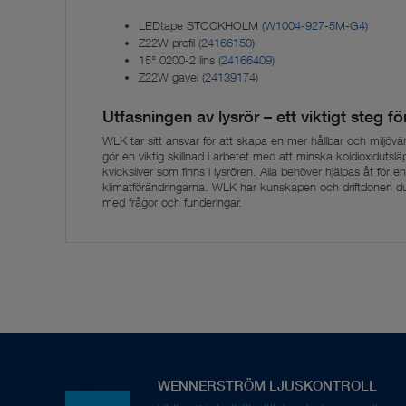
LEDtape STOCKHOLM (
W1004-927-5M-G4
)
Z22W profil (
24166150
)
15° 0200-2 lins (
24166409
)
Z22W gavel (
24139174
)
Utfasningen av lysrör – ett viktigt steg fö
WLK tar sitt ansvar för att skapa en mer hållbar och miljövä
gör en viktig skillnad i arbetet med att minska koldioxidutslä
kvicksilver som finns i lysrören. Alla behöver hjälpas åt för 
klimatförändringarna. WLK har kunskapen och driftdonen du be
med frågor och funderingar.