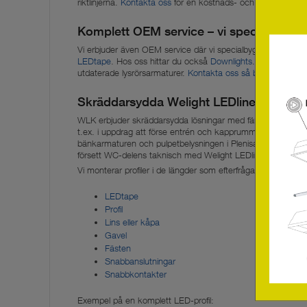
riktlinjerna.
Kontakta oss
för en kostnads- och besparingskal
Komplett OEM service – vi specialbygger
Vi erbjuder även OEM service där vi specialbygger belysnin
LEDtape
. Hos oss hittar du också
Downlights
. Vi kan även 
utdaterade lysrörsarmaturer.
Kontakta oss så berättar vi mer
Skräddarsydda Welight LEDline-lösninga
WLK erbjuder skräddarsydda lösningar med färdiga profiler 
t.ex. i uppdrag att förse entrén och kapprummet på Grand H
bänkarmaturen och pulpetbelysningen i Plenisalen i Riksda
försett WC-delens taknisch med Welight LEDline.
Vi monterar profiler i de längder som efterfrågas genom at
LEDtape
Profil
Lins eller kåpa
Gavel
Fästen
Snabbanslutningar
Snabbkontakter
Exempel på en komplett LED-profil: