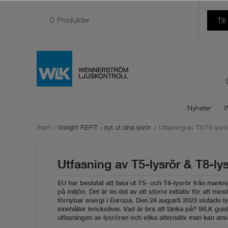
0
Produkter
Til
Nyheter
W
Start
/
Welight REFIT - byt ut dina lysrör
/
Utfasning av T5/T8-lysrö
Utfasning av T5-lysrör & T8-lys
EU har beslutat att fasa ut T5- och T8-lysrör
från markn
.
på miljön
Det är en del av ett större initiativ för att mi
förnybar energi i Europa.
Den 24 augusti 2023 slutade ly
innehåller kvicksilver. Vad är bra att tänka på? WLK guid
utfasningen av lysrören och vilka alternativ man kan anvä