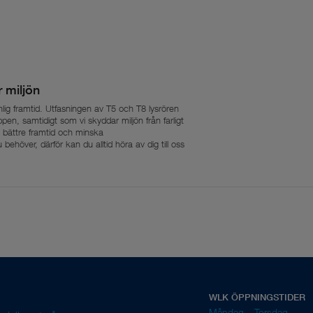
r miljön
nlig framtid. Utfasningen av T5 och T8 lysrören
ppen, samtidigt som vi skyddar miljön från farligt
en bättre framtid och minska
höver, därför kan du alltid höra av dig till oss
WLK ÖPPNINGSTIDER
Måndag – Torsdag