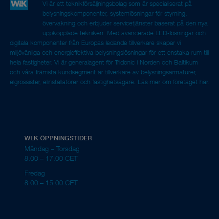
Vi är ett teknikförsäljningsbolag som är specialiserat på
belysningskomponenter, systemlösningar för styrning,
övervakning och erbjuder servicetjänster baserat på den nya
uppkopplade tekniken. Med avancerade LED-lösningar och
digitala komponenter från Europas ledande tillverkare skapar vi
miljövänliga och energieffektiva belysningslösningar för ett enstaka rum till
hela fastigheter. Vi är generalagent för Tridonic i Norden och Baltikum
och våra främsta kundsegment är tillverkare av belysningsarmaturer,
elgrossister, elinstallatörer och fastighetsägare.
Läs mer om företaget här.
WLK ÖPPNINGSTIDER
Måndag – Torsdag
8.00 – 17.00 CET
Fredag
8.00 – 15.00 CET