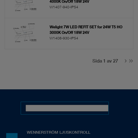
4000K On/Off 18W 24V
W1407-940-IP54
Welight 7W LED REFIT SET for 24W T5 HO
3000K On/Off 18W 24V
W1408-930-IP54
Sida 1 av 27