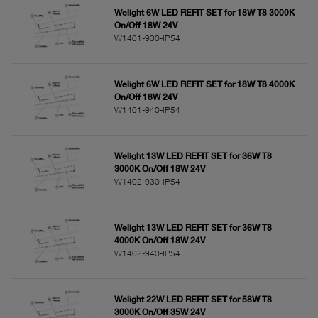
existerande armaturen har.
Welight 6W LED REFIT SET for 18W T8 3000K
Du kan även välja vilken färgtemperatur du behöver.
On/Off 18W 24V
När du har valt den Welight REFIT du vill ha, är nästa
W1401-930-IP54
steg att välja vilken typ av drivdon genom att använda
filtret Dim function. Du kan välja standarden On/Off
eller de dimbara lösningarna: DALI/DSI/switchDIM
(one4all), Casambi (basicDIM Wireless) eller Matter.
Welight 6W LED REFIT SET for 18W T8 4000K
Enligt de europeiska miljödirektiven fasas lysrören ut.
On/Off 18W 24V
För att kunna ersätta alla existerande konventionella
W1401-940-IP54
ljuskällor i en byggnad behövs ett enkelt sätt som inte
kräver inköp av helt nya armaturer och som fortsatt
följer garantier och certifieringar.
Med Welight REFIT kan de nya LED armaturerna
Welight 13W LED REFIT SET for 36W T8
integreras i existerande armaturchassin utan
3000K On/Off 18W 24V
specialverktyg. Detta ger en mer hållbar lösning med
W1402-930-IP54
återbruk och inga strukturella förändringar av taket.
REFIT är en Plug & Play lösning med perfekt anpassat
monteringssystem och plug-in anslutningar.
Welight 13W LED REFIT SET for 36W T8
4000K On/Off 18W 24V
W1402-940-IP54
Welight 22W LED REFIT SET for 58W T8
3000K On/Off 35W 24V