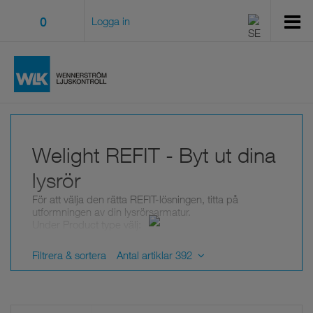
0
Logga in
Welight REFIT - Byt ut dina
lysrör
För att välja den rätta REFIT-lösningen, titta på
utformningen av din lysrörsarmatur.
Under Product type välj:
Wattal för lysrören
Filtrera & sortera
Antal artiklar 392
Vilken typ av lysrör, T5 eller T8
Längden på lysrören
Under Size välj hur många lysrör (tubes) den