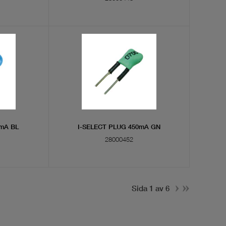
5mA BL
I-SELECT PLUG 450mA GN
28000452
Sida 1 av 6