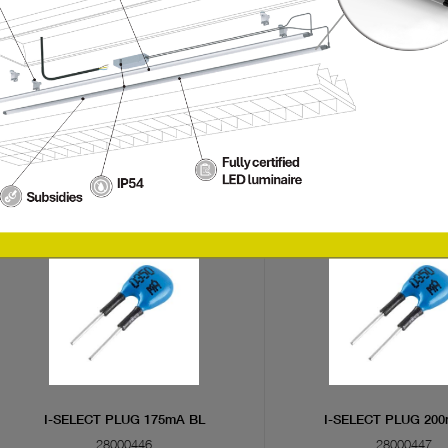
CURRENT PLUG 4x16 350mA
I-SELECT PLUG 25
28000360
28000368
I-SELECT PLUG 175mA BL
I-SELECT PLUG 20
28000446
28000447