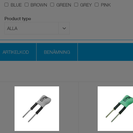
BLUE
BROWN
GREEN
GREY
PINK
Product type
ARTIKELKOD
BENÄMNING