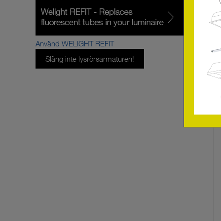
Använd WELIGHT REFIT
Släng inte lysrörsarmaturen!