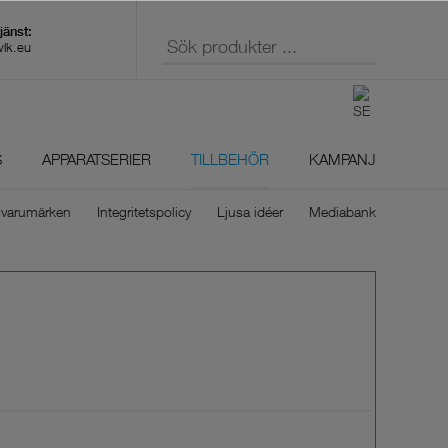
wlk.eu
S
APPARATSERIER
TILLBEHÖR
KAMPANJ
 varumärken
Integritetspolicy
Ljusa idéer
Mediabank