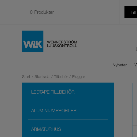
0
Produkter
Til
Nyheter
W
Start
/
Startsida
/
Tillbehör
/
Pluggar
LEDTAPE TILLBEHÖR
ALUMINIUMPROFILER
ARMATURHUS