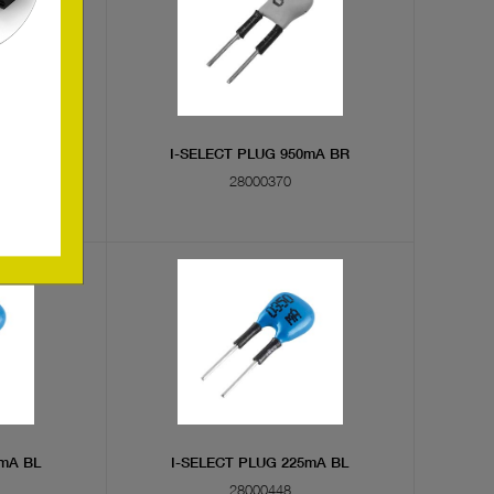
0mA BL
I-SELECT PLUG 950mA BR
28000370
0mA BL
I-SELECT PLUG 225mA BL
28000448