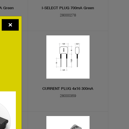
A Green
I-SELECT PLUG 700mA Green
28000278
A Braun
CURRENT PLUG 4x16 300mA
28000359