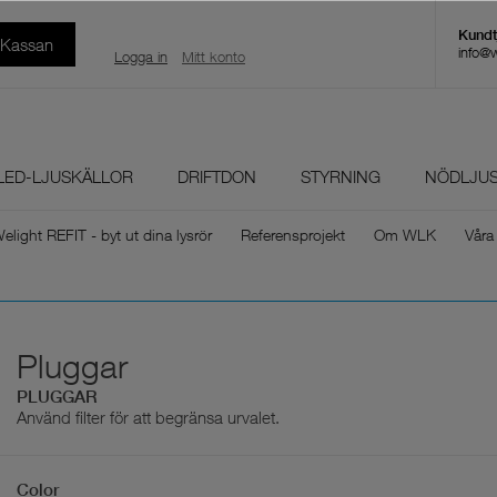
l Kassan
info@
Logga in
Mitt konto
LED-LJUSKÄLLOR
DRIFTDON
STYRNING
NÖDLJU
elight REFIT - byt ut dina lysrör
Referensprojekt
Om WLK
Våra
Pluggar
PLUGGAR
Använd filter för att begränsa urvalet.
Color