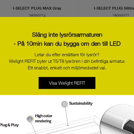
I-SELECT PLUG MAX Gray
I-SELECT PLUG 500m
28000274
28000277
Släng inte lysrörsarmaturen
- På 10min kan du bygga om den till LED
Letar du efter ersättare för lysrör?
Welight REFIT byter ut T5/T8 lysrören i din befintliga armatur.
Ett snabbt, enkelt och miljömedvetet val.
Visa Welight REFIT
I-SELECT PLUG 1050mA Braun
I-SELECT PLUG 1400m
28000279
28000280