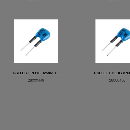
I-SELECT PLUG 325mA BL
I-SELECT PLUG 37
28000449
28000450