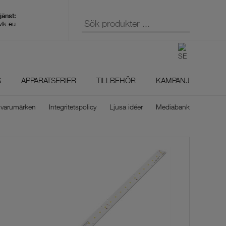
wlk.eu
S
APPARATSERIER
TILLBEHÖR
KAMPANJ
 varumärken
Integritetspolicy
Ljusa idéer
Mediabank