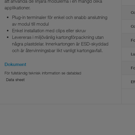
att använda de linjära modulerna i en mängd olika
applikationer.
Co
Plug-in terminaler för enkel och snabb anslutning
av modul till modul
Co
Enkel installation med clips eller skruv
Levereras i miljövänlig kartongförpackning utan
Fo
några plastdelar. Innerkartongen är ESD-skyddad
och är återvinningsbar likt vanligt kartongavfall.
Lu
Dokument
Fo
Data sheet
Ef