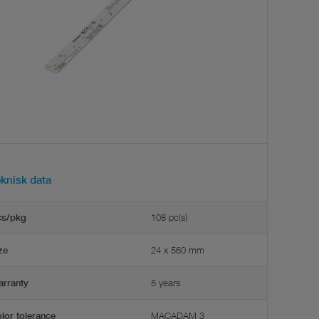
eknisk data
108 pc(s)
cs/pkg
24 x 560 mm
ze
5 years
rranty
MACADAM 3
lor tolerance