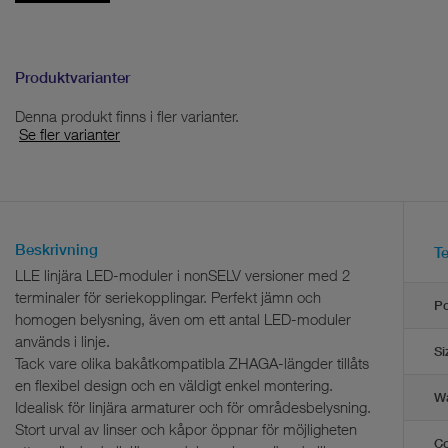
Produktvarianter
Denna produkt finns i fler varianter.
Se fler varianter
Beskrivning
T
LLE linjära LED-moduler i nonSELV versioner med 2
terminaler för seriekopplingar. Perfekt jämn och
P
homogen belysning, även om ett antal LED-moduler
används i linje.
Si
Tack vare olika bakåtkompatibla ZHAGA-längder tillåts
en flexibel design och en väldigt enkel montering.
Wa
Idealisk för linjära armaturer och för områdesbelysning.
Stort urval av linser och kåpor öppnar för möjligheten
Co