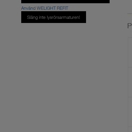
Använd WELIGHT REFIT
Släng inte lysrörsarmaturen!