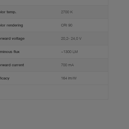
2700 K
lor temp.
CRI 90
lor rendering
20,2- 24,0 V
rward voltage
~1300 LM
minous flux
700 mA
rward current
164 lm/W
ficacy