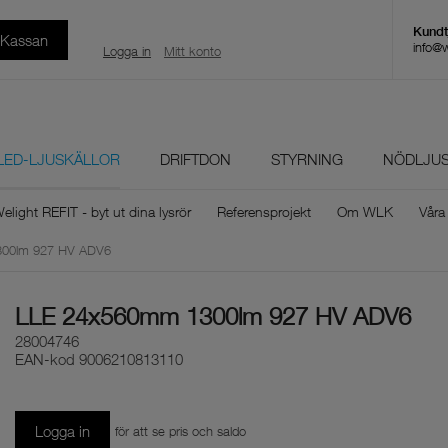
l Kassan
info@
Logga in
Mitt konto
LED-LJUSKÄLLOR
DRIFTDON
STYRNING
NÖDLJU
elight REFIT - byt ut dina lysrör
Referensprojekt
Om WLK
Våra
00lm 927 HV ADV6
LLE 24x560mm 1300lm 927 HV ADV6
28004746
EAN-kod
9006210813110
Logga in
för att se pris och saldo