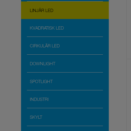
LINJÄR LED
KVADRATISK LED
CIRKULÄR LED
DOWNLIGHT
SPOTLIGHT
INDUSTRI
SKYLT