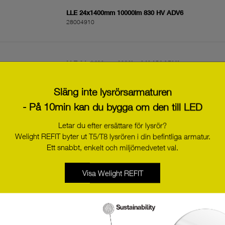
LLE 24x1400mm 10000lm 830 HV ADV6
28004910
LLE 24x1400mm 6000lm 940 HV ADV6
28004893
Släng inte lysrörsarmaturen
- På 10min kan du bygga om den till LED
LLE 24x1400mm 6000lm 835 HV ADV6
28004890
Letar du efter ersättare för lysrör?
Welight REFIT byter ut T5/T8 lysrören i din befintliga armatur.
Ett snabbt, enkelt och miljömedvetet val.
LLE 24X1120mm 8000lm 830 HV ADV6
Visa Welight REFIT
28004908
LLE 24X1120mm 4800lm 940 HV ADV6
28004888