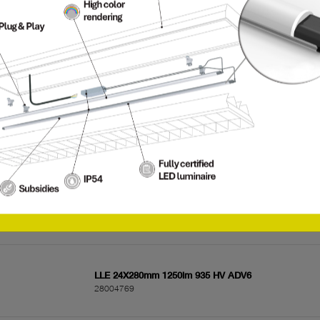
LLE 24X1120mm 4800lm 835 HV ADV6
28004885
LLE 24X1120mm 2600lm 940 HV ADV6
28004843
LLE 24X1120mm 2600lm 835 HV ADV6
28004839
LLE 24X280mm 1250lm 935 HV ADV6
28004769