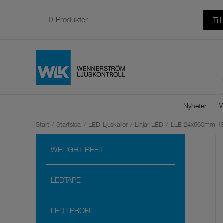
0
Produkter
Til
Nyheter
W
Start
/
Startsida
/
LED-Ljuskällor
/
Linjär LED
/
LLE 24x560mm 13
WELIGHT REFIT
LEDTAPE
LED I PROFIL