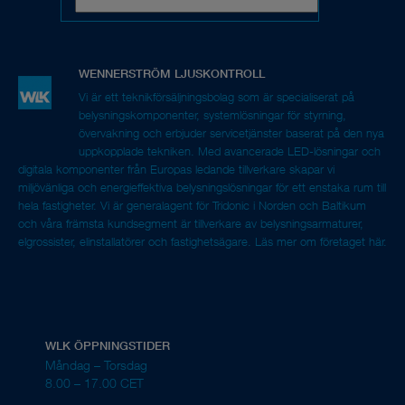
Vi är ett teknikförsäljningsbolag som är specialiserat på
belysningskomponenter, systemlösningar för styrning,
övervakning och erbjuder servicetjänster baserat på den nya
uppkopplade tekniken. Med avancerade LED-lösningar och
digitala komponenter från Europas ledande tillverkare skapar vi
miljövänliga och energieffektiva belysningslösningar för ett enstaka rum till
hela fastigheter. Vi är generalagent för Tridonic i Norden och Baltikum
och våra främsta kundsegment är tillverkare av belysningsarmaturer,
elgrossister, elinstallatörer och fastighetsägare.
Läs mer om företaget här.
WLK ÖPPNINGSTIDER
Måndag – Torsdag
8.00 – 17.00 CET