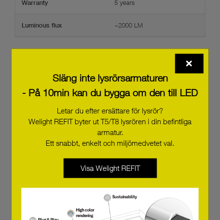
5 years
Warranty
~2000 LM
Luminous flux
Släng inte lysrörsarmaturen
- På 10min kan du bygga om den till LED
Letar du efter ersättare för lysrör?
DLA flat 200mm 2160lm 830-855 SNC3
Welight REFIT byter ut T5/T8 lysrören i din befintliga
28004064
armatur.
Ett snabbt, enkelt och miljömedvetet val.
Visa Welight REFIT
DLA flat 150mm 1500lm 830-855 SNC3
28004063