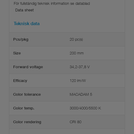
Data sheet
Teknisk data
20 pc(s)
Pcs/pkg
200 mm
Size
34,2-37,8 V
Forward voltage
120 lm/W
Efficacy
MACADAM 5
Color tolerance
3000/4000/5500 K
Color temp.
CRI 80
Color rendering