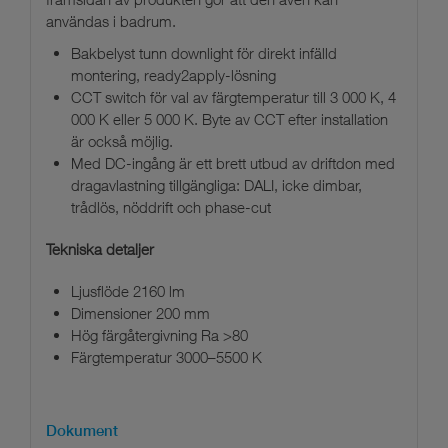
användas i badrum.
Bakbelyst tunn downlight för direkt infälld
montering, ready2apply-lösning
CCT switch för val av färgtemperatur till 3 000 K, 4
000 K eller 5 000 K. Byte av CCT efter installation
är också möjlig.
Med DC-ingång är ett brett utbud av driftdon med
dragavlastning tillgängliga: DALI, icke dimbar,
trådlös, nöddrift och phase-cut
Tekniska detaljer
Ljusflöde 2160 lm
Dimensioner 200 mm
Hög färgåtergivning Ra >80
Färgtemperatur 3000–5500 K
Dokument