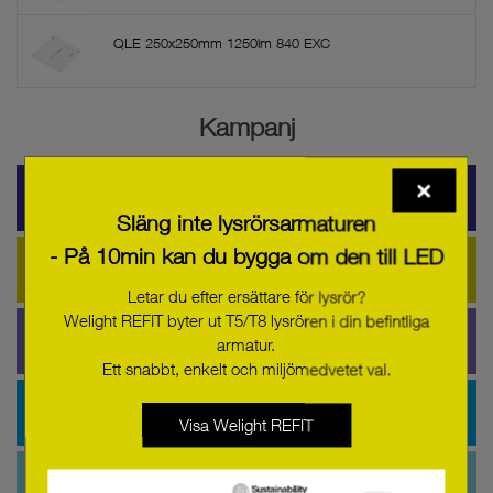
QLE 250x250mm 1250lm 840 EXC
Kampanj
LEDtape & Downlight
Släng inte lysrörsarmaturen
- På 10min kan du bygga om den till LED
LED-Moduler
Letar du efter ersättare för lysrör?
Welight REFIT byter ut T5/T8 lysrören i din befintliga
LED-Driftdon
armatur.
Ett snabbt, enkelt och miljömedvetet val.
Driftdon för lysrör
Visa Welight REFIT
Styrning