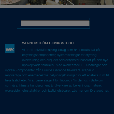
Vi är ett teknikförsäljningsbolag som är specialiserat på
belysningskomponenter, systemlösningar för styrning,
övervakning och erbjuder servicetjänster baserat på den nya
uppkopplade tekniken. Med avancerade LED-lösningar och
digitala komponenter från Europas ledande tillverkare skapar vi
miljövänliga och energieffektiva belysningslösningar för ett enstaka rum till
hela fastigheter. Vi är generalagent för Tridonic i Norden och Baltikum
och våra främsta kundsegment är tillverkare av belysningsarmaturer,
elgrossister, elinstallatörer och fastighetsägare.
Läs mer om företaget här.