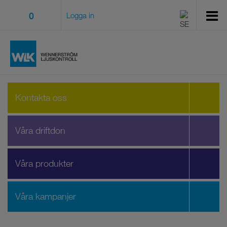
0
Logga in
Kontakta oss
Våra driftdon
Våra produkter
Våra kampanjer