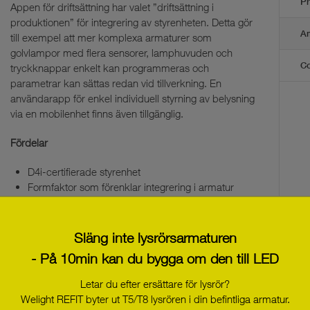
Pr
Appen för driftsättning har valet ”driftsättning i
produktionen” för integrering av styrenheten. Detta gör
Am
till exempel att mer komplexa armaturer som
golvlampor med flera sensorer, lamphuvuden och
Co
tryckknappar enkelt kan programmeras och
parametrar kan sättas redan vid tillverkning. En
användarapp för enkel individuell styrning av belysning
via en mobilenhet finns även tillgänglig.
Fördelar
D4i-certifierade styrenhet
Formfaktor som förenklar integrering i armatur
Kan enkelt integreras i väggdosa bakom
tryckknappar
Släng inte lysrörsarmaturen
Funktioner
- På 10min kan du bygga om den till LED
Valfri utökning med adaptiveSWARM-modul för
Letar du efter ersättare för lysrör?
golvlampor
Welight REFIT byter ut T5/T8 lysrören i din befintliga armatur.
NFC-funktion för att möjliggöra driftsättning i