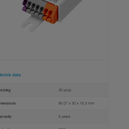
eknisk data
30 pc(s)
cs/pkg
80.07 x 30 x 15.3 mm
mensions
5 years
rranty