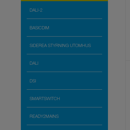
DALI-2
BASICDIM
SIDEREA STYRNING UTOMHUS
DALI
DSI
SMARTSWITCH
READY2MAINS