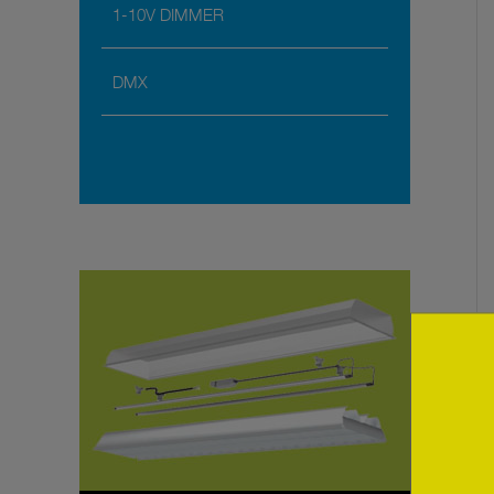
1-10V DIMMER
DMX