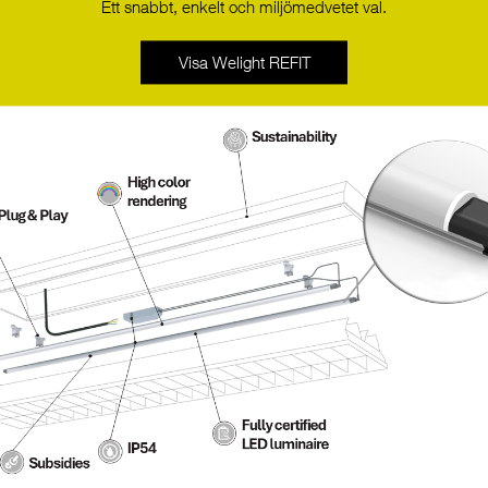
Ett snabbt, enkelt och miljömedvetet val.
produktionen i framtiden
Realtidsklocka för att dela exakt tidsinformation i
Visa Welight REFIT
dynamisk belysning och nödljusapplikationer
Trådlös kommunikation via Bluetooth
Tekniska detaljer
Hölje med löstagbara monteringsklaffar för att
kunna användas som armaturstyrenhet för
fristående and nätverksanslutna applikationer
4 oberoende ingångar som möjliggör anslutning av
standard tryckknappar
Strömförsörjning via DALI
BP = Bulk Package
Typiska tillämpningar
För hantering av små och medelstora
rum/områdesbelysning.
Kontor, Detaljhandel, Hotell, Industri, Lager.