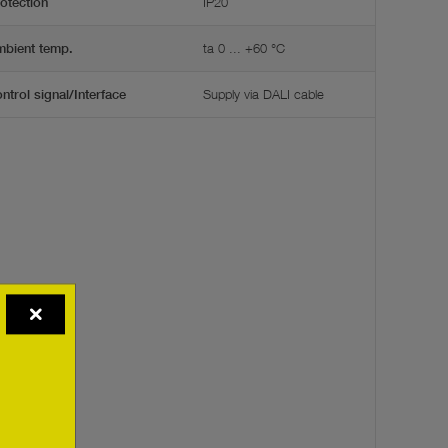
IP20
otection
ta 0 ... +60 °C
bient temp.
Supply via DALI cable
ntrol signal/Interface