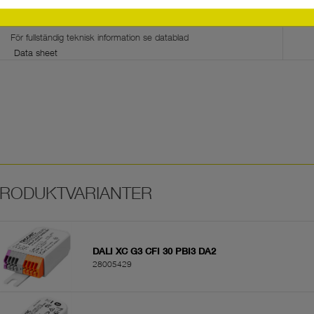
Dokument
Data sheet
DALI XC G3 CFI 30 PBI3 DA2
28005429