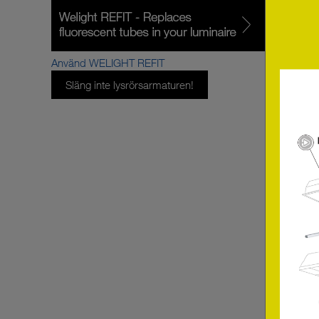
Använd WELIGHT REFIT
Släng inte lysrörsarmaturen!