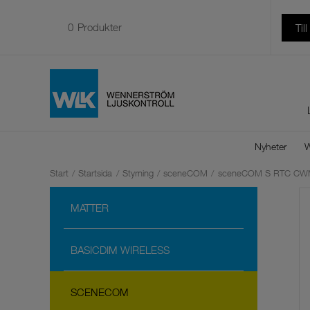
0
Produkter
Til
Nyheter
W
Start
/
Startsida
/
Styrning
/
sceneCOM
/
sceneCOM S RTC CWM
MATTER
BASICDIM WIRELESS
SCENECOM