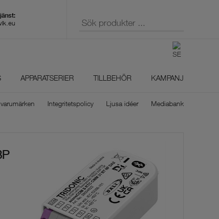
wlk.eu
S
APPARATSERIER
TILLBEHÖR
KAMPANJ
 varumärken
Integritetspolicy
Ljusa idéer
Mediabank
BP