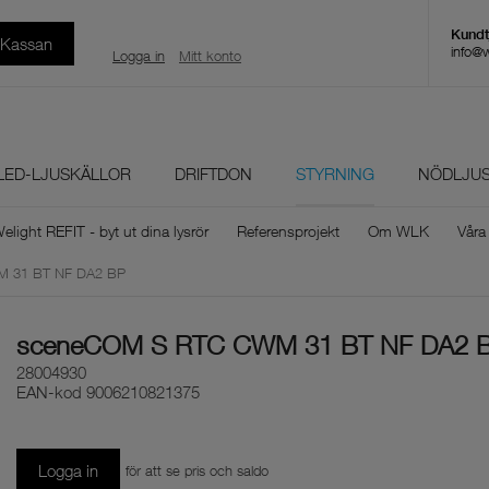
l Kassan
info@
Logga in
Mitt konto
LED-LJUSKÄLLOR
DRIFTDON
STYRNING
NÖDLJU
elight REFIT - byt ut dina lysrör
Referensprojekt
Om WLK
Våra
 31 BT NF DA2 BP
sceneCOM S RTC CWM 31 BT NF DA2 
28004930
EAN-kod
9006210821375
Logga in
för att se pris och saldo