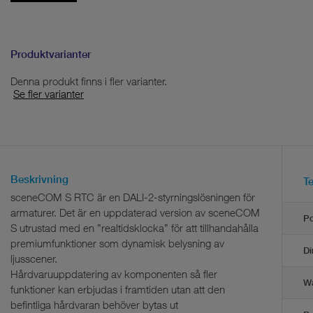
Produktvarianter
Denna produkt finns i fler varianter.
Se fler varianter
Beskrivning
T
sceneCOM S RTC är en DALI-2-styrningslösningen för
armaturer. Det är en uppdaterad version av sceneCOM
P
S utrustad med en ”realtidsklocka” för att tillhandahålla
premiumfunktioner som dynamisk belysning av
Di
ljusscener.
Hårdvaruuppdatering av komponenten så fler
Wa
funktioner kan erbjudas i framtiden utan att den
befintliga hårdvaran behöver bytas ut