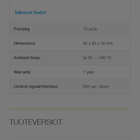
Tekniset tiedot
10 pc(s)
Pcs/pkg
82 x 82 x 16 mm
Dimensions
ta 25 ... +65 °C
Ambient temp.
1 year
Warranty
Dim up / down
Control signal/Interface