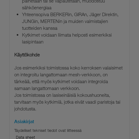
painetaan tai se vapautetaan, muodostuu
sähköenergiaa
Yhteensopiva BERKERin, GIRAn, Jäger Direktin,
JUNGin, MERTENin ja muiden valmistajien
tuotteiden kanssa
Kytkimet voidaan liimata helposti esimerkiksi
lasipintaan
Käyttökohde
Jos esimerkiksi toimistossa koko kerroksen valaisimet
on integroitu langattomaan mesh-verkkoon, on
tärkeää, että myös kytkimet voidaan integroida
samaan langattomaan verkkoon.
Jos toimistossa on lasiseinäisiä kokoushuoneita,
tarvitaan myös kytkimiä, jotka eivät vaadi paristoja tai
johdotusta.
Asiakirjat
Data sheet