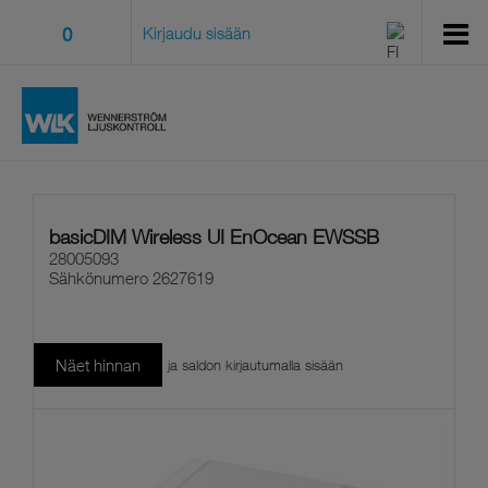
0
Kirjaudu sisään
basicDIM Wireless UI EnOcean EWSSB
28005093
Sähkönumero
2627619
Näet hinnan
ja saldon kirjautumalla sisään