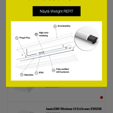
basicDIM Wireless UI WH
28005549
Näytä Welight REFIT
basicDIM Wireless UI BK
28005548
basicDIM Wireless passive MP
28005689
basicDIM Wireless UI EnOcean EWSDB
28005094
basicDIM Wireless UI EnOcean EWSSB