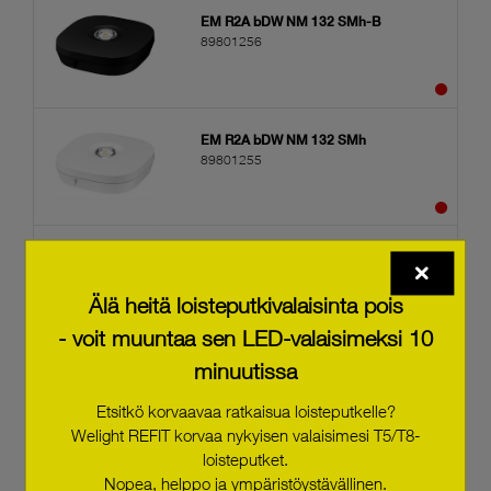
EM R2A bDW NM 132 SMh-B
89801256
EM R2A bDW NM 132 SMh
89801255
basicDIM Wireless passive SFI 40 WH
28005978
Älä heitä loisteputkivalaisinta pois
- voit muuntaa sen LED-valaisimeksi 10
minuutissa
basicDIM Wireless passive SFI 40 BK
28005977
Etsitkö korvaavaa ratkaisua loisteputkelle?
Welight REFIT korvaa nykyisen valaisimesi T5/T8-
loisteputket.
Nopea, helppo ja ympäristöystävällinen.