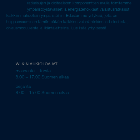
ratkaisujen ja digitaalisten komponenttien avulla toimitamme
ympäristöystävälliset ja energiatehokkaat valaistusratkaisut
kaikkiin mahdollisiin ympäristöihin. Edustamme yrityksiä, joilla on
huippuosaaminen tämän päivän kaikkien valonlähteiden led-diodeista,
ohjausmoduuleista ja liitäntälaitteista.
Lue lisää yrityksestä.
WLK:N AUKIOLOAJAT
maanantai – torstai
8.00 – 17.00 Suomen aikaa
perjantai
8.00 – 15.00 Suomen aikaa