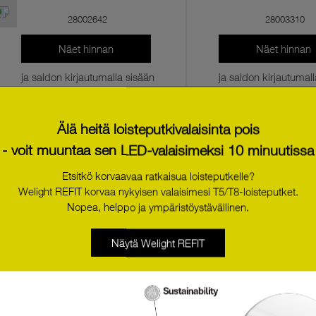
28002642
28003310
Näet hinnan
Näet hinnan
ja saldon kirjautumalla sisään
ja saldon kirjautumal
Esittää
Esittää
Älä heitä loisteputkivalaisinta pois
- voit muuntaa sen LED-valaisimeksi 10 minuutissa
Etsitkö korvaavaa ratkaisua loisteputkelle?
Welight REFIT korvaa nykyisen valaisimesi T5/T8-loisteputket.
Nopea, helppo ja ympäristöystävällinen.
Näytä Welight REFIT
EM R2A bDW NM 132 SMh-B
89801256