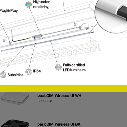
EM R2A bDW NM 132 SMh
89801255
basicDIM Wireless passive SFI 40 WH
28005978
basicDIM Wireless passive SFI 40 BK
28005977
basicDIM Wireless UI WH
28005549
basicDIM Wireless UI BK