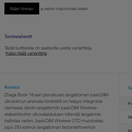
Näet hinnan
ja saldon kirjautumalla sisään
Tuotevariantit
Tästä tuotteesta on saatavilla useita variantteja.
Katso lisää variantteja
Kuvaus
Te
Zhaga Book 18:aan perustuvan langattoman basicDIM-
ulkosolmun ansiosta kiinteistöt on helppo integroida
P
olemassa oleviin langattomiin basicDIM Wireless-
sisäverkkoihin ulkovalaistuksen kätevää langatonta
Di
hallintaa varten. basicDIM Wireless OTD muodostaa
jopa 250 solmun langattoman tiedonsiirtoverkon
Am