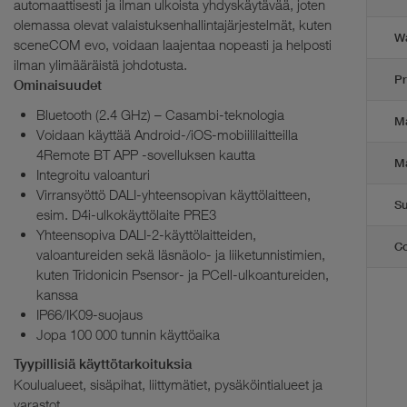
automaattisesti ja ilman ulkoista yhdyskäytävää, joten
olemassa olevat valaistuksenhallintajärjestelmät, kuten
Wa
sceneCOM evo, voidaan laajentaa nopeasti ja helposti
ilman ylimääräistä johdotusta.
Pr
Ominaisuudet
Bluetooth (2.4 GHz) – Casambi-teknologia
Ma
Voidaan käyttää Android-/iOS-mobiililaitteilla
4Remote BT APP -sovelluksen kautta
Ma
Integroitu valoanturi
Virransyöttö DALI-yhteensopivan käyttölaitteen,
Su
esim. D4i-ulkokäyttölaite PRE3
Yhteensopiva DALI-2-käyttölaitteiden,
Co
valoantureiden sekä läsnäolo- ja liiketunnistimien,
kuten Tridonicin Psensor- ja PCell-ulkoantureiden,
kanssa
IP66/IK09-suojaus
Jopa 100 000 tunnin käyttöaika
Tyypillisiä käyttötarkoituksia
Koulualueet, sisäpihat, liittymätiet, pysäköintialueet ja
varastot