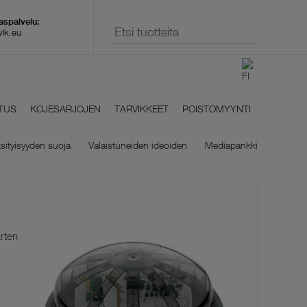
wlk.eu
TUS
KOJESARJOJEN
TARVIKKEET
POISTOMYYNTI
sityisyyden suoja
Valaistuneiden ideoiden
Mediapankki
rten