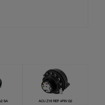
A2 SA
ACU Z18 REP 4PIN G2
AC