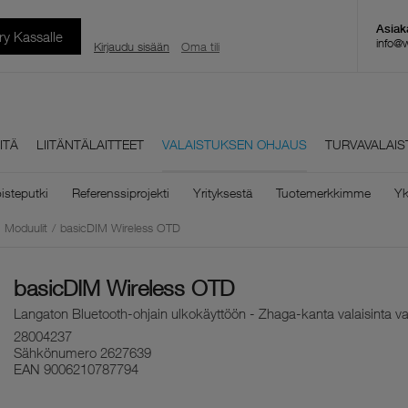
rry Kassalle
info@
Kirjaudu sisään
Oma tili
ITÄ
LIITÄNTÄLAITTEET
VALAISTUKSEN OHJAUS
TURVAVALAIS
isteputki
Referenssiprojekti
Yrityksestä
Tuotemerkkimme
Yk
Moduulit
/
basicDIM Wireless OTD
basicDIM Wireless OTD
Langaton Bluetooth-ohjain ulkokäyttöön - Zhaga-kanta valaisinta va
28004237
Sähkönumero
2627639
EAN
9006210787794