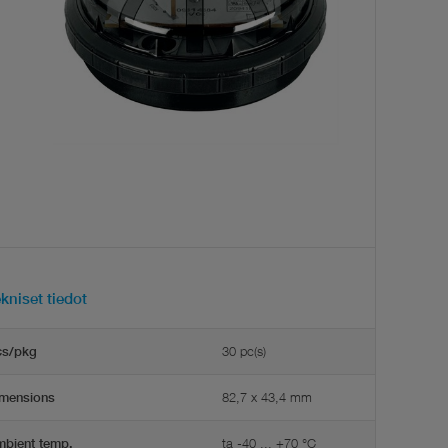
kniset tiedot
30 pc(s)
cs/pkg
82,7 x 43,4 mm
mensions
ta -40 ... +70 °C
bient temp.