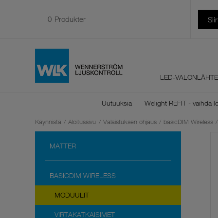
0
Produkter
Sii
LED-VALONLÄHTE
Uutuuksia
Welight REFIT - vaihda lo
Käynnistä
/
Aloitussivu
/
Valaistuksen ohjaus
/
basicDIM Wireless
/
MATTER
BASICDIM WIRELESS
MODUULIT
VIRTAKATKAISIMET