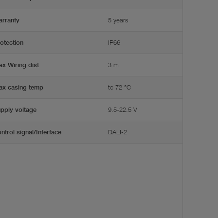
5 years
rranty
IP66
otection
3 m
x Wiring dist
tc 72 °C
x casing temp
9.5-22.5 V
pply voltage
DALI-2
ntrol signal/Interface