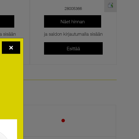
28005366
Näet hinnan
la sisään
ja saldon kirjautumalla sisään
ja s
Esittää