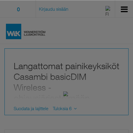
0
Kirjaudu sisään
Langattomat painikeyksiköt
Casambi basicDIM
Wireless -
ohjausjärjestelmään
Paristottomat EnOcean-painikkeet on helppo liimata
Suodata ja lajittele
Tuloksia 6
seinään tai lasipintaan.
User Interface-paineyksiköt voidaan sijoittaa kehyksen
avulla seinälle tavallisena painikkeena tai käyttää
vapaasti valaistuksen kaukosäätimenä.