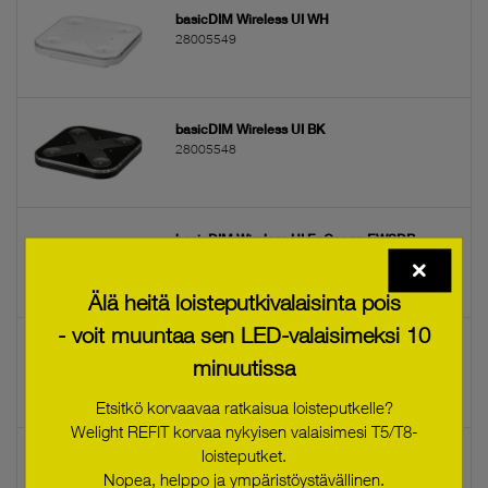
basicDIM Wireless UI WH
28005549
basicDIM Wireless UI BK
28005548
basicDIM Wireless UI EnOcean EWSDB
28005094
Älä heitä loisteputkivalaisinta pois
- voit muuntaa sen LED-valaisimeksi 10
basicDIM Wireless UI EnOcean EWSSB
minuutissa
28005093
Etsitkö korvaavaa ratkaisua loisteputkelle?
Welight REFIT korvaa nykyisen valaisimesi T5/T8-
loisteputket.
basicDIM Wireless User Interface black
Nopea, helppo ja ympäristöystävällinen.
28002213