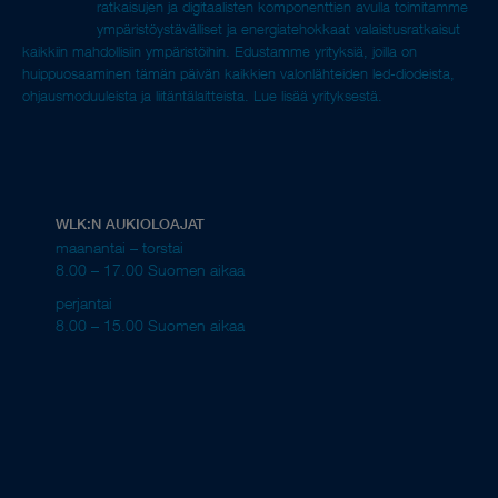
ratkaisujen ja digitaalisten komponenttien avulla toimitamme
ympäristöystävälliset ja energiatehokkaat valaistusratkaisut
kaikkiin mahdollisiin ympäristöihin. Edustamme yrityksiä, joilla on
huippuosaaminen tämän päivän kaikkien valonlähteiden led-diodeista,
ohjausmoduuleista ja liitäntälaitteista.
Lue lisää yrityksestä.
WLK:N AUKIOLOAJAT
maanantai – torstai
8.00 – 17.00 Suomen aikaa
perjantai
8.00 – 15.00 Suomen aikaa