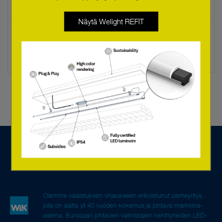
Näytä Welight REFIT
basicDIM Wireless User Interface white
28002420
Olemme valaistuksen ohjaukseen erikoistunut perheyritys,
jolla on alalta yli 40 vuoden kokemus ja johtava markkina-
asema. Euroopan johtavien valmistajien kehittyneiden LED-