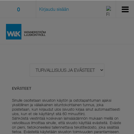
0
Kirjaudu sisään
EVÄSTEET
Sinulle osoitetaan sivuston käytön ja ostotapahtuman ajaksi
yksilöllinen ja väliaikainen istuntokohtainen tunnus, joka
poistetaan, kun kirjaudut ulos (sivusto kirjaa sinut automaattisesti
ulos, kun et ole käyttänyt sitä 60 minuuttiin).
Sähköistä viestintää koskevan lainsäädännön mukaan meillä on
velvollisuus ilmoittaa sinulle, että sivusto käyttää evästeitä. Eväste
on pieni, tietokoneellesi tallennettava tekstitiedosto, joka sisältää
tietoa. Evästeitä käytetään sivuston toimivuuden parantamiseen.