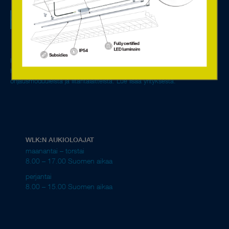
Olemme valaistuksen ohjaukseen erikoistunut perheyritys,
jolla on alalta yli 40 vuoden kokemus ja johtava markkina-
asema. Euroopan johtavien valmistajien kehittyneiden LED-
ratkaisujen ja digitaalisten komponenttien avulla toimitamme
ympäristöystävälliset ja energiatehokkaat valaistusratkaisut
kaikkiin mahdollisiin ympäristöihin. Edustamme yrityksiä, joilla on
huippuosaaminen tämän päivän kaikkien valonlähteiden led-diodeista,
ohjausmoduuleista ja liitäntälaitteista.
Lue lisää yrityksestä.
WLK:N AUKIOLOAJAT
maanantai – torstai
8.00 – 17.00 Suomen aikaa
perjantai
8.00 – 15.00 Suomen aikaa