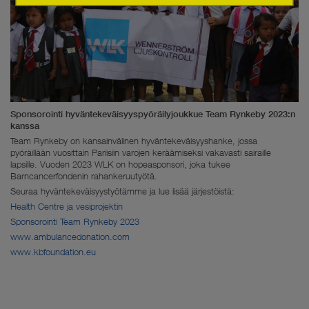
Sponsorointi hyväntekeväisyyspyöräilyjoukkue Team Rynkeby 2023:n
kanssa
Team Rynkeby on kansainvälinen hyväntekeväisyyshanke, jossa
pyöräillään vuosittain Pariisiin varojen keräämiseksi vakavasti sairaille
lapsille. Vuoden 2023 WLK on hopeasponsori, joka tukee
Barncancerfondenin rahankeruutyötä.
Seuraa hyväntekeväisyystyötämme ja lue lisää järjestöistä:
Health Centre ja vesiprojektin
Sponsorointi Team Rynkeby 2023
www.ambulancedonation.com
www.kbfoundation.eu