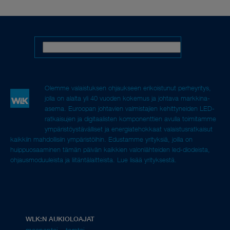
Olemme valaistuksen ohjaukseen erikoistunut perheyritys,
jolla on alalta yli 40 vuoden kokemus ja johtava markkina-
asema. Euroopan johtavien valmistajien kehittyneiden LED-
ratkaisujen ja digitaalisten komponenttien avulla toimitamme
ympäristöystävälliset ja energiatehokkaat valaistusratkaisut
kaikkiin mahdollisiin ympäristöihin. Edustamme yrityksiä, joilla on
huippuosaaminen tämän päivän kaikkien valonlähteiden led-diodeista,
ohjausmoduuleista ja liitäntälaitteista.
Lue lisää yrityksestä.
WLK:N AUKIOLOAJAT