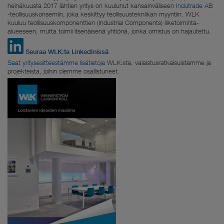
heinäkuusta 2017 lähtien yritys on kuulunut kansainväliseen
Indutrade AB
-teollisuuskonserniin, joka keskittyy teollisuustekniikan myyntiin. WLK
kuuluu teollisuuskomponenttien (Industrial Components) liiketoiminta-
alueeseen, mutta toimii itsenäisenä yhtiönä, jonka omistus on hajautettu.
Seuraa WLK:ta LinkedInissä
Saat yritysesitteestämme lisätietoja
WLK:sta, valaistusratkaisuistamme ja
projekteista, joihin olemme osallistuneet.