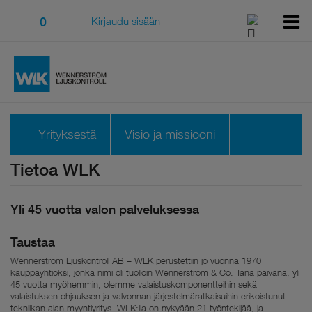
0
Kirjaudu sisään
Yrityksestä
Visio ja missiooni
Tietoa WLK
Kestävyys
Organisaatio
Yli 45 vuotta valon palveluksessa
Yhteyshenkilöt
Toimistomme
Taustaa
Stockholm Showroom
Wennerström Ljuskontroll AB – WLK perustettiin jo vuonna 1970
kauppayhtiöksi, jonka nimi oli tuolloin Wennerström & Co. Tänä päivänä, yli
45 vuotta myöhemmin, olemme valaistuskomponentteihin sekä
valaistuksen ohjauksen ja valvonnan järjestelmäratkaisuihin erikoistunut
tekniikan alan myyntiyritys. WLK:lla on nykyään 21 työntekijää, ja