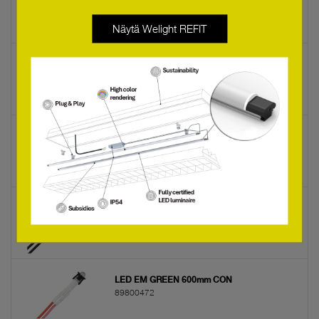
89899605
Näytä Welight REFIT
LED EM green UHB
89899756
Test switch EM 3
89899956
TEST SWITCH EM 2
89805277
LED EM GREEN 600mm CON
89800472