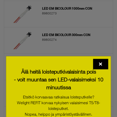
LED EM BICOLOUR 1000mm CON
89800273
LED EM BICOLOUR 300mm CON
89800274
LED EM BICOLOUR HO 1000mm CON
89800275
Älä heitä loisteputkivalaisinta pois
- voit muuntaa sen LED-valaisimeksi 10
minuutissa
LED EM BICOLOUR HO 300mm CON
89800276
Etsitkö korvaavaa ratkaisua loisteputkelle?
Welight REFIT korvaa nykyisen valaisimesi T5/T8-
loisteputket.
Nopea, helppo ja ympäristöystävällinen.
LED EM GREEN