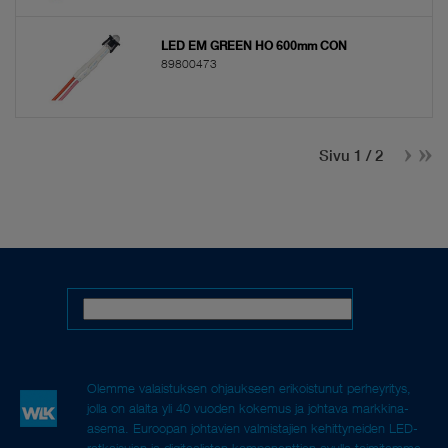
LED EM GREEN HO 600mm CON
89800473
Sivu 1 / 2
Olemme valaistuksen ohjaukseen erikoistunut perheyritys,
jolla on alalta yli 40 vuoden kokemus ja johtava markkina-
asema. Euroopan johtavien valmistajien kehittyneiden LED-
ratkaisujen ja digitaalisten komponenttien avulla toimitamme