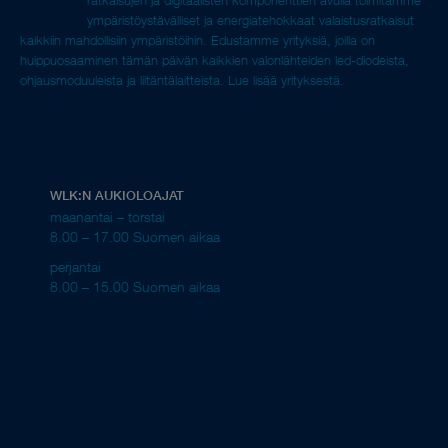
ympäristöystävälliset ja energiatehokkaat valaistusratkaisut
kaikkiin mahdollisiin ympäristöihin. Edustamme yrityksiä, joilla on
huippuosaaminen tämän päivän kaikkien valonlähteiden led-diodeista,
ohjausmoduuleista ja liitäntälaitteista.
Lue lisää yrityksestä.
WLK:N AUKIOLOAJAT
maanantai – torstai
8.00 – 17.00 Suomen aikaa
perjantai
8.00 – 15.00 Suomen aikaa