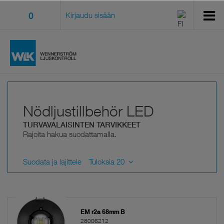
0
Kirjaudu sisään
Nödljustillbehör LED
TURVAVALAISINTEN TARVIKKEET
Rajoita hakua suodattamalla.
Suodata ja lajittele
Tuloksia 20
EM r2a 68mm B
28006212