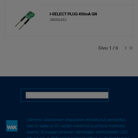
I-SELECT PLUG 450mA GN
28000452
Sivu 1 / 6
Olemme valaistuksen ohjaukseen erikoistunut perheyritys,
jolla on alalta yli 40 vuoden kokemus ja johtava markkina-
asema. Euroopan johtavien valmistajien kehittyneiden LED-
ratkaisujen ja digitaalisten komponenttien avulla toimitamme