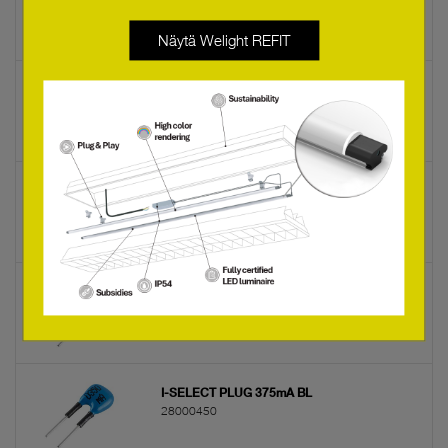
28000446
Näytä Welight REFIT
I-SELECT PLUG 200mA BL
28000447
I-SELECT PLUG 225mA BL
28000448
I-SELECT PLUG 325mA BL
28000449
I-SELECT PLUG 375mA BL
28000450