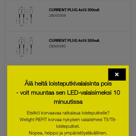
CURRENT PLUG 4x16 300mA
28000359
CURRENT PLUG 4x16 350mA
28000360
I-SELECT PLUG 250mA BL
28000368
Älä heitä loisteputkivalaisinta pois
- voit muuntaa sen LED-valaisimeksi 10
minuutissa
I-SELECT PLUG 950mA BR
28000370
Etsitkö korvaavaa ratkaisua loisteputkelle?
Welight REFIT korvaa nykyisen valaisimesi T5/T8-
loisteputket.
Nopea, helppo ja ympäristöystävällinen.
I-SELECT PLUG 175mA BL