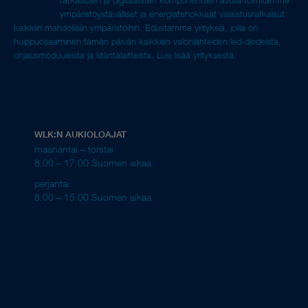
ympäristöystävälliset ja energiatehokkaat valaistusratkaisut
kaikkiin mahdollisiin ympäristöihin. Edustamme yrityksiä, joilla on
huippuosaaminen tämän päivän kaikkien valonlähteiden led-diodeista,
ohjausmoduuleista ja liitäntälaitteista.
Lue lisää yrityksestä.
WLK:N AUKIOLOAJAT
maanantai – torstai
8.00 – 17.00 Suomen aikaa
perjantai
8.00 – 15.00 Suomen aikaa