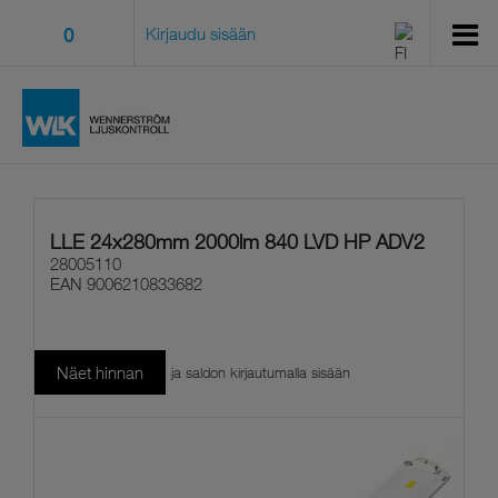
0
Kirjaudu sisään
LLE 24x280mm 2000lm 840 LVD HP ADV2
28005110
EAN
9006210833682
Näet hinnan
ja saldon kirjautumalla sisään