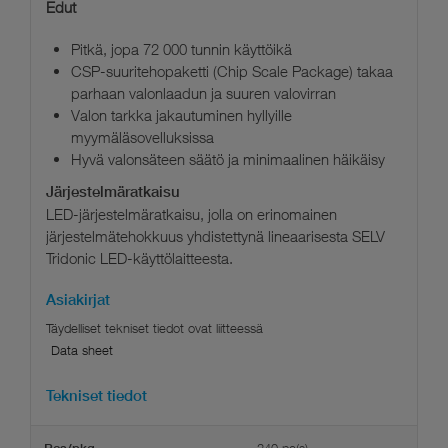
Edut
Pitkä, jopa 72 000 tunnin käyttöikä
CSP-suuritehopaketti (Chip Scale Package) takaa
parhaan valonlaadun ja suuren valovirran
Valon tarkka jakautuminen hyllyille
myymäläsovelluksissa
Hyvä valonsäteen säätö ja minimaalinen häikäisy
Järjestelmäratkaisu
LED-järjestelmäratkaisu, jolla on erinomainen
järjestelmätehokkuus yhdistettynä lineaarisesta SELV
Tridonic LED-käyttölaitteesta.
Asiakirjat
Data sheet
Tekniset tiedot
240 pc(s)