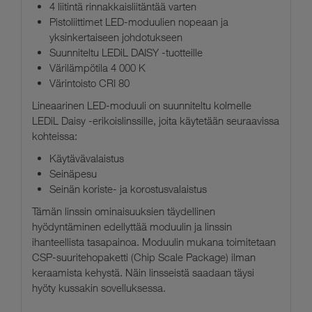
4 liitintä rinnakkaisliitäntää varten
Pistoliittimet LED-moduulien nopeaan ja
yksinkertaiseen johdotukseen
Suunniteltu LEDiL DAISY -tuotteille
Värilämpötila 4 000 K
Värintoisto CRI 80
Lineaarinen LED-moduuli on suunniteltu kolmelle
LEDiL Daisy -erikoislinssille, joita käytetään seuraavissa
kohteissa:
Käytävävalaistus
Seinäpesu
Seinän koriste- ja korostusvalaistus
Tämän linssin ominaisuuksien täydellinen
hyödyntäminen edellyttää moduulin ja linssin
ihanteellista tasapainoa. Moduulin mukana toimitetaan
CSP-suuritehopaketti (Chip Scale Package) ilman
keraamista kehystä. Näin linsseistä saadaan täysi
hyöty kussakin sovelluksessa.