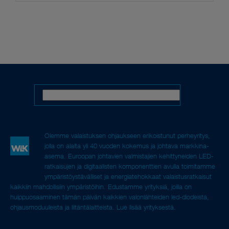
Olemme valaistuksen ohjaukseen erikoistunut perheyritys,
jolla on alalta yli 40 vuoden kokemus ja johtava markkina-
asema. Euroopan johtavien valmistajien kehittyneiden LED-
ratkaisujen ja digitaalisten komponenttien avulla toimitamme
ympäristöystävälliset ja energiatehokkaat valaistusratkaisut
kaikkiin mahdollisiin ympäristöihin. Edustamme yrityksiä, joilla on
huippuosaaminen tämän päivän kaikkien valonlähteiden led-diodeista,
ohjausmoduuleista ja liitäntälaitteista.
Lue lisää yrityksestä.