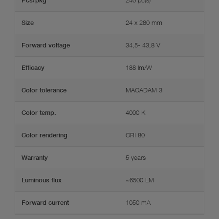
Pcs/pkg
24 x 280 mm
Size
34,5- 43,8 V
Forward voltage
188 lm/W
Efficacy
MACADAM 3
Color tolerance
4000 K
Color temp.
CRI 80
Color rendering
5 years
Warranty
~6500 LM
Luminous flux
1050 mA
Forward current