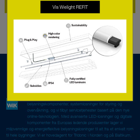
Annet Tilbehør
Vis Welight REFIT
Vi er en teknologibedrift spesialisert på
belysningskomponenter, systemløsninger for styring og
overvåkning, og vi tilbyr servicetjenester basert på den nye
online-teknologien. Med avanserte LED-løsninger og digitale
komponenter fra Europas ledende produsenter lager vi
miljøvennlige og energieffektive belysningsløsninger til alt fra et enkelt rom
til hele bygninger. Vi er hovedagent for Tridonic i Norden og på Baltikum,