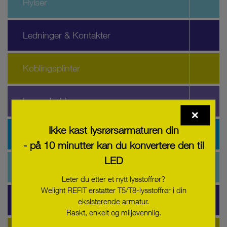
Hylser
Ledninger & Kontakter
Koblingsplinter
Lampeholder
Ikke kast lysrørsarmaturen din
Linser & Kabinett
- på 10 minutter kan du konvertere den til
LED
Plugger
Leter du etter et nytt lysstoffrør?
Welight REFIT erstatter T5/T8-lysstoffrør i din
Reflektorer
eksisterende armatur.
Raskt, enkelt og miljøvennlig.