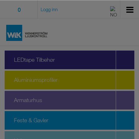
0
Logg inn
LEDtape Tilbehør
Aluminiumsprofiler
Armaturhus
Feste & Gavler