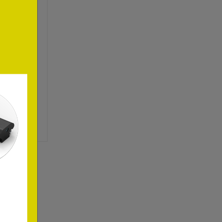
 3000-
D2W 15W
5M-G4