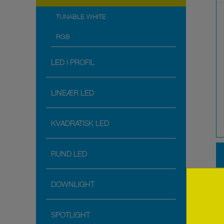
TUNABLE WHITE
RGB
LED I PROFIL
LINEÆR LED
KVADRATISK LED
RUND LED
DOWNLIGHT
SPOTLIGHT