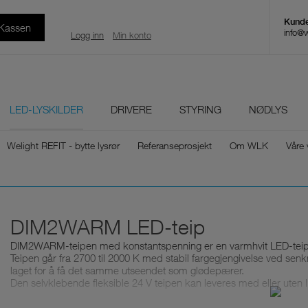
 Kassen
info@
Logg inn
Min konto
LED-LYSKILDER
DRIVERE
STYRING
NØDLYS
Welight REFIT - bytte lysrør
Referanseprosjekt
Om WLK
Våre 
DIM2WARM LED-teip
DIM2WARM-teipen med konstantspenning er en varmhvit LED-teip fr
Teipen går fra 2700 til 2000 K med stabil fargegjengivelse ved se
laget for å få det samme utseendet som glødepærer.
Den selvklebende fleksible 24 V teipen kan leveres med eller uten 