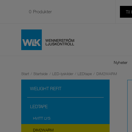
0
Produkter
Til
Nyheter
Start
/
Startside
/
LED-lyskilder
/
LEDtape
/
DIM2WARM
WELIGHT REFIT
LEDTAPE
HVITT LYS
DIM2WARM