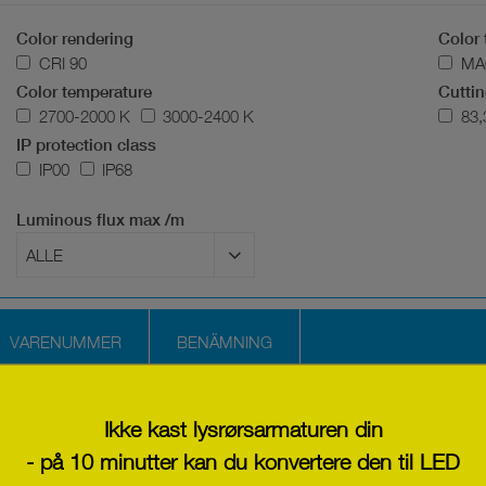
Color rendering
Color 
CRI 90
MA
Color temperature
Cuttin
2700-2000 K
3000-2400 K
83
IP protection class
IP00
IP68
Luminous flux max /m
VARENUMMER
BENÄMNING
Ikke kast lysrørsarmaturen din
- på 10 minutter kan du konvertere den til LED