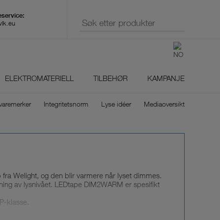
wlk.eu
ELEKTROMATERIELL
TILBEHØR
KAMPANJE
varemerker
Integritetsnorm
Lyse idéer
Mediaoversikt
a Welight, og den blir varmere når lyset dimmes.
nkning av lysnivået. LEDtape DIM2WARM er spesifikt
IP-klasse.