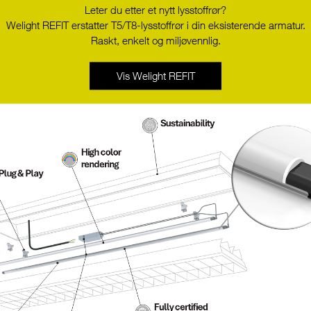
Leter du etter et nytt lysstoffrør?
Welight REFIT erstatter T5/T8-lysstoffrør i din eksisterende armatur.
Raskt, enkelt og miljøvennlig.
Vis Welight REFIT
STOCKHOLM LEDtape 2700-
STOCKHOLM LEDtape
2000K CRI90 1500LM
2400K CRI90 1500LM 
DIM2WARM 15W 24V 5M
24V IP68 5M
W1004-D2W-5M-G4
W1004-D2W-IP68-