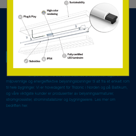
Vi er en teknologibedrift spesialisert på
belysningskomponenter, systemløsninger for styring og
overvåkning, og vi tilbyr servicetjenester basert på den nye
online-teknologien. Med avanserte LED-løsninger og digitale
komponenter fra Europas ledende produsenter lager vi
miljøvennlige og energieffektive belysningsløsninger til alt fra et enkelt rom
til hele bygninger. Vi er hovedagent for Tridonic i Norden og på Baltikum,
og våre viktigste kunder er produsenter av belysningsarmaturer,
strømgrossister, strøminstallatører og bygningseiere.
Les mer om
bedriften her.