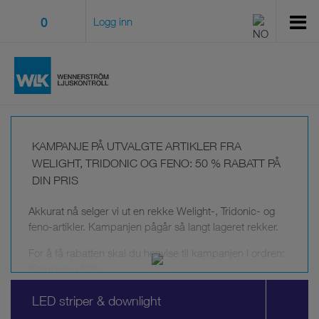
0
Logg inn
KAMPANJE PÅ UTVALGTE ARTIKLER FRA
WELIGHT, TRIDONIC OG FENO: 50 % RABATT PÅ
DIN PRIS
Akkurat nå selger vi ut en rekke Welight-, Tridonic- og
feno-artikler. Kampanjen pågår så langt lageret rekker.
For å få rabatten skal du henvise til kampanjen i ordren:
Kampanje 50%
Kampanjen gjelder disse produktgruppene. For å se
LED striper & downlight
hvilke artikler som inngår, gå inn på den respektive