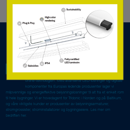
Vi er en teknologibedrift spesialisert på
belysningskomponenter, systemløsninger for styring og
overvåkning, og vi tilbyr servicetjenester basert på den nye
online-teknologien. Med avanserte LED-løsninger og digitale
komponenter fra Europas ledende produsenter lager vi
miljøvennlige og energieffektive belysningsløsninger til alt fra et enkelt rom
til hele bygninger. Vi er hovedagent for Tridonic i Norden og på Baltikum,
og våre viktigste kunder er produsenter av belysningsarmaturer,
strømgrossister, strøminstallatører og bygningseiere.
Les mer om
bedriften her.