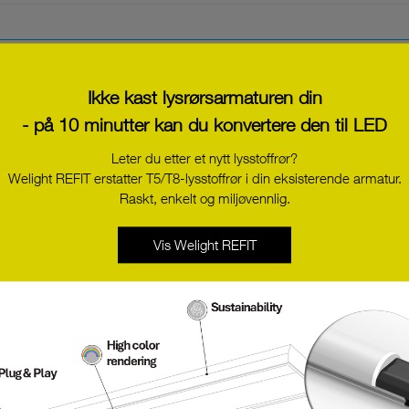
Dreamled hjørnekasse finnes også som variant uten ballast og bryter.
og på flere steder på kjøkkenet.
VARENUMMER
BENÄMNING
Ikke kast lysrørsarmaturen din
- på 10 minutter kan du konvertere den til LED
Leter du etter et nytt lysstoffrør?
Welight REFIT erstatter T5/T8-lysstoffrør i din eksisterende armatur.
Raskt, enkelt og miljøvennlig.
Vis Welight REFIT
Dreamled Pro White
Dreamled Pro Power Pl
DPROLW
DPROWS