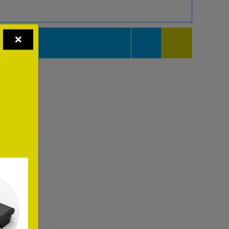
 Best egnet som et ekstra uttak for å få flere uttak
us white