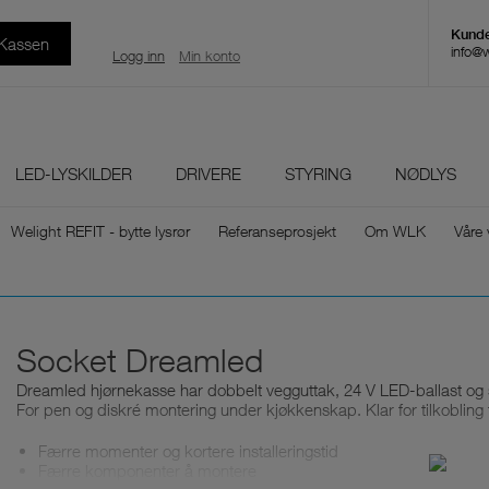
 Kassen
info@
Logg inn
Min konto
LED-LYSKILDER
DRIVERE
STYRING
NØDLYS
Welight REFIT - bytte lysrør
Referanseprosjekt
Om WLK
Våre 
Socket Dreamled
Dreamled hjørnekasse har dobbelt vegguttak, 24 V LED-ballast og 
For pen og diskré montering under kjøkkenskap. Klar for tilkobling t
Færre momenter og kortere installeringstid
Færre komponenter å montere