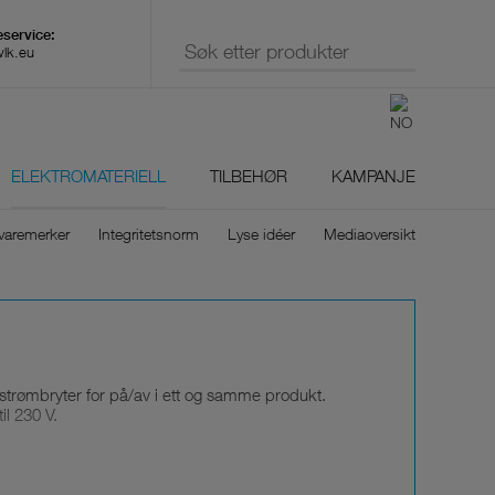
wlk.eu
ELEKTROMATERIELL
TILBEHØR
KAMPANJE
varemerker
Integritetsnorm
Lyse idéer
Mediaoversikt
strømbryter for på/av i ett og samme produkt.
il 230 V.