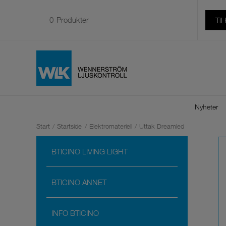
0
Produkter
Til
Nyheter
Start
/
Startside
/
Elektromateriell
/
Uttak Dreamled
BTICINO LIVING LIGHT
BTICINO ANNET
INFO BTICINO