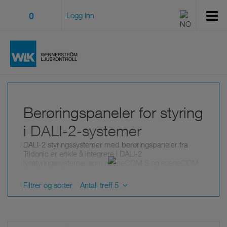
0
Logg inn
Berøringspaneler for styring
i DALI-2-systemer
DALI-2 styringssystemer med berøringspaneler fra
Tridonic er enkle å integrere i DALI-2
lysstyringssystemer som sceneCOM S og sceneCOM
evo.
Filtrer og sorter
Antall treff 5