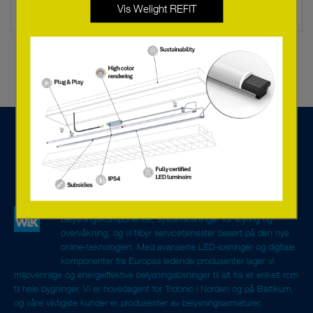
Vis Welight REFIT
Vi er en teknologibedrift spesialisert på
belysningskomponenter, systemløsninger for styring og
overvåkning, og vi tilbyr servicetjenester basert på den nye
online-teknologien. Med avanserte LED-løsninger og digitale
komponenter fra Europas ledende produsenter lager vi
miljøvennlige og energieffektive belysningsløsninger til alt fra et enkelt rom
til hele bygninger. Vi er hovedagent for Tridonic i Norden og på Baltikum,
og våre viktigste kunder er produsenter av belysningsarmaturer,