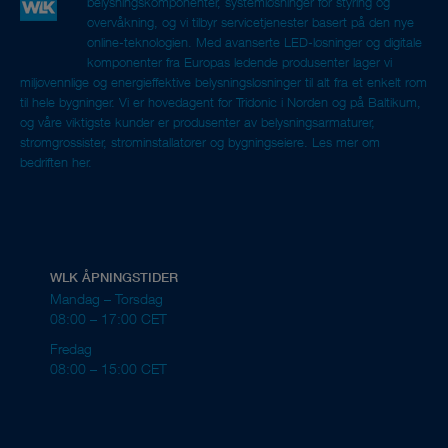
belysningskomponenter, systemløsninger for styring og
overvåkning, og vi tilbyr servicetjenester basert på den nye
online-teknologien. Med avanserte LED-løsninger og digitale
komponenter fra Europas ledende produsenter lager vi
miljøvennlige og energieffektive belysningsløsninger til alt fra et enkelt rom
til hele bygninger. Vi er hovedagent for Tridonic i Norden og på Baltikum,
og våre viktigste kunder er produsenter av belysningsarmaturer,
strømgrossister, strøminstallatører og bygningseiere.
Les mer om
bedriften her.
WLK ÅPNINGSTIDER
Mandag – Torsdag
08:00 – 17:00 CET
Fredag
08:00 – 15:00 CET