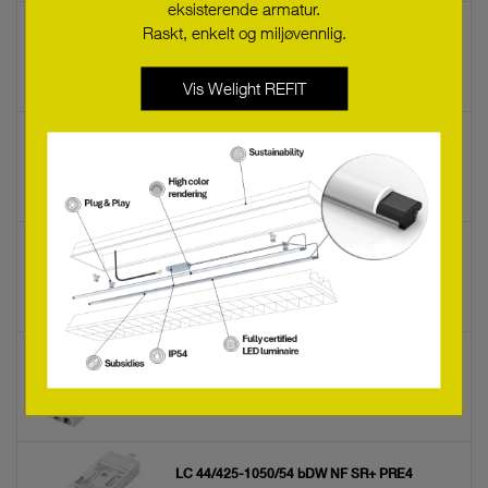
eksisterende armatur.
Raskt, enkelt og miljøvennlig.
LC 200W 24V one4all NF SC EXC2
28004433
Vis Welight REFIT
LC 100W 24V one4all NF SC EXC2 SP
28004437
LC 100W 24V one4all NF SC EXC2
28004432
LC 58/750-1400/54 bDW NF SR+ PRE4
28005494
LC 44/425-1050/54 bDW NF SR+ PRE4