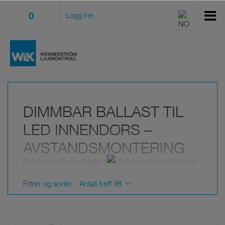
0
Logg inn
DIMMBAR BALLAST TIL
LED INNENDØRS –
AVSTANDSMONTERING
Det finnes ulike ballaster for ulike behov og funksjoner
til drift av LED-belysning i innendørsmiljø.
Bruk filter for å begrense utvalget.
Filtrer og sorter
Antall treff 98