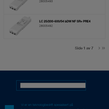
28005493
LC 25/200-600/54 bDW NF SR+ PRE4
28005492
Side 1 av 7
Vi er en teknologibedrift spesialisert på