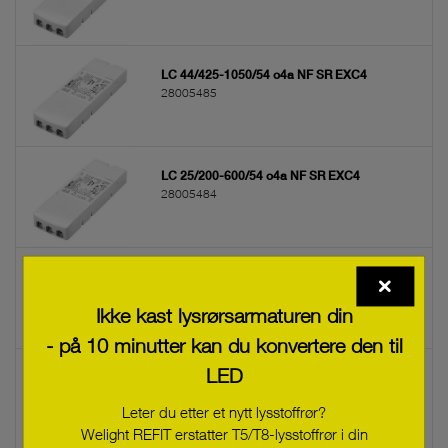
LC 44/425-1050/54 o4a NF SR EXC4
28005485
LC 25/200-600/54 o4a NF SR EXC4
28005484
LC 13/50-300/54 NF o4a SR EXC4
28005483
Ikke kast lysrørsarmaturen din
- på 10 minutter kan du konvertere den til
LED
LC 200W 24V one4all NF SC EXC2 SP
28004438
Leter du etter et nytt lysstoffrør?
Welight REFIT erstatter T5/T8-lysstoffrør i din