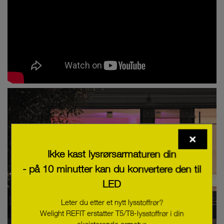
Ikke kast lysrørsarmaturen din
- på 10 minutter kan du konvertere den til
LED
Leter du etter et nytt lysstoffrør?
Welight REFIT erstatter T5/T8-lysstoffrør i din
eksisterende armatur.