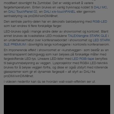
modifisert downlight fra Zumtobel. Det er veldig enkelt å variere
fargetemperaturen. Enten brukes en vanlig trykknapp koblet til
DALI MC
,
en
DALI TouchPanel 02
, en
DALI x/e-touchPANEL
eller gjennom
sentralstyring via proDIM/winDIM@net.
Den sentrale pantry-delen har en dekorativ bakbelysning med
RGB-LED
som kan endres til flere forskjellige farger.
LED-brukes også i mange andre deler av showroomet og kontoret. Blant
annet brukes de kvadratiske LED-modulene
TALEXXengine STARK QLE
i
en undertaksarmatur over konferansebordet i showroomet og
LED STARK
SLE PREMIUM
i downlights langs kortveggene i kontorets konferanserom.
En imponerende effekt i showroomet er «kunstveggen» som består av en
semitransparent betongvegg som kan belyses på forskjellige måter med
fargeskiftende LED-lys. Lineære LED-lister med
LED RGB-tape
benyttes
til bakgrunnsbelysning av veggen. Lysprosjektor med RGBA LED-teknikk
brukes for å belyse veggen forfra, og disse er også utstyrt med roterende
glassprismer som gir et dynamisk fargespill – alt styrt av DALI fra
proDIM/winDIM@net.
I videoen nedenfor kan du se hvordan wall-wash-effekten ser ut.