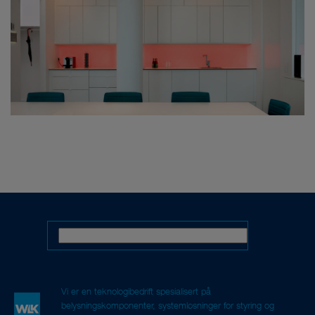
Vi er en teknologibedrift spesialisert på
belysningskomponenter, systemløsninger for styring og