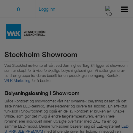
0
Logg inn
Stockholm Showroom
Ved Stockholms-kontoret vårt ved Jan Inghes Torg 34 ligger et showroom
som er skapt for å vise forskjellige belysningsløsninger. Vi setter gjerne av
tid til en gruppe fra deres bedrift for en produktgjennomgang. Kontakt
WLK Marketing
for å booke.
Belysningsløsning i Showroom
Både kontoret og showroomet vårt har dynamisk belysning basert på det
siste innen LED-teknikk, styresystemer og drivere fra Tridonic. En effektfull
funksjon i Showroomet og også en del av kontoret er bruken av Tunable
White, som gjør det mulig å endre fargetemperaturen, enten i hele
rommet eller individuelt innen utvalgte overflater med DALI fra én og
samme LED-modul. Denne funksjonen baserer seg på LED-systemet
LED
STARK SLE PREMIUM
med tilhørende driver fra Tridonic innebygd i en