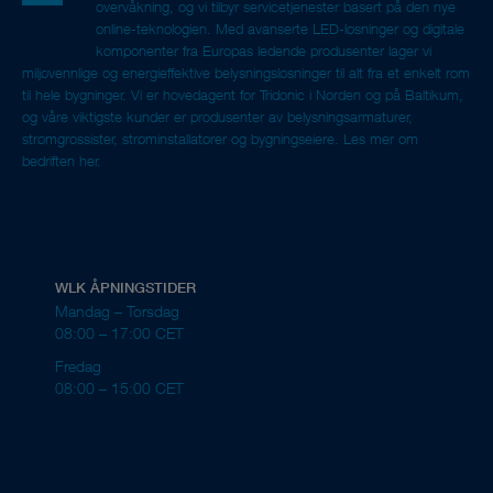
overvåkning, og vi tilbyr servicetjenester basert på den nye
online-teknologien. Med avanserte LED-løsninger og digitale
komponenter fra Europas ledende produsenter lager vi
miljøvennlige og energieffektive belysningsløsninger til alt fra et enkelt rom
til hele bygninger. Vi er hovedagent for Tridonic i Norden og på Baltikum,
og våre viktigste kunder er produsenter av belysningsarmaturer,
strømgrossister, strøminstallatører og bygningseiere.
Les mer om
bedriften her.
WLK ÅPNINGSTIDER
Mandag – Torsdag
08:00 – 17:00 CET
Fredag
08:00 – 15:00 CET