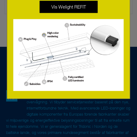
Vis Welight REFIT
Vi er et teknisk salgsselskab specialiseret i
belysningskomponenter og systemløsninger til styring og
overvågning. Vi tilbyder servicetjenester baseret på den nye,
internetforbundne teknik. Med avancerede LED-løsninger og
digitale komponenter fra Europas førende fabrikanter skaber
vi miljøvenlige og energieffektive belysningsløsninger til alt fra enkelte rum
til hele ejendomme. Vi er generalagent for Tridonic i Norden og de
baltiske lande, og vores primære kundesegment består af fabrikanter af