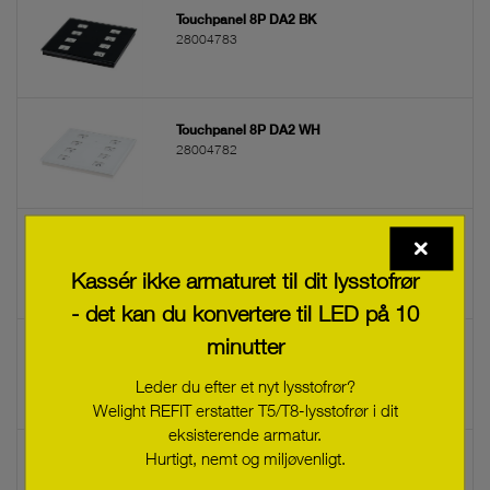
Touchpanel 8P DA2 BK
28004783
Touchpanel 8P DA2 WH
28004782
sceneCOM evo Touchpanel
28005694
Kassér ikke armaturet til dit lysstofrør
- det kan du konvertere til LED på 10
minutter
sceneCOM evo WMB-Touchpanel
28005695
Leder du efter et nyt lysstofrør?
Welight REFIT erstatter T5/T8-lysstofrør i dit
eksisterende armatur.
Hurtigt, nemt og miljøvenligt.
Power supply MW 24VDC
28005796