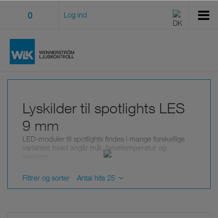
0
Log ind
Lyskilder til spotlights LES
9 mm
LED-moduler til spotlights findes i mange forskellige
varianter, hvad angår mål, farvetemperatur og
lysstrøm.
LES angiver målet for den lysgivende flade i diameter.
Anvend et filter for at begrænse udvalget.
Filtrer og sorter
Antal hits 25