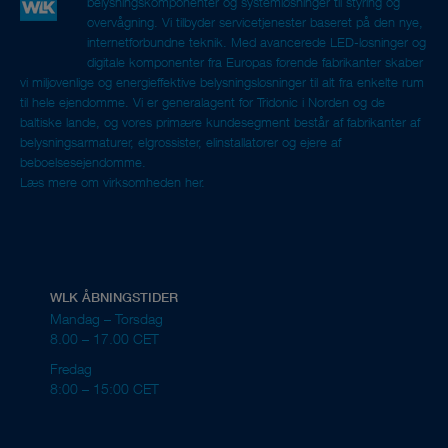
belysningskomponenter og systemløsninger til styring og
overvågning. Vi tilbyder servicetjenester baseret på den nye,
internetforbundne teknik. Med avancerede LED-løsninger og
digitale komponenter fra Europas førende fabrikanter skaber
vi miljøvenlige og energieffektive belysningsløsninger til alt fra enkelte rum
til hele ejendomme. Vi er generalagent for Tridonic i Norden og de
baltiske lande, og vores primære kundesegment består af fabrikanter af
belysningsarmaturer, elgrossister, elinstallatører og ejere af
beboelsesejendomme.
Læs mere om virksomheden her.
WLK ÅBNINGSTIDER
Mandag – Torsdag
8.00 – 17.00 CET
Fredag
8:00 – 15:00 CET