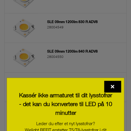
SLE 09mm 1200lm 830 R ADV8
28004549
SLE 09mm 1200lm 840 R ADV8
28004550
SLE 09mm 1200lm 927 R ADV8
28004551
Kassér ikke armaturet til dit lysstofrør
- det kan du konvertere til LED på 10
SLE 09mm 1200lm 930 R ADV8
minutter
28004552
Leder du efter et nyt lysstofrør?
Welight REFIT erstatter T5/T8-lysstofrør i dit