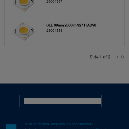
28004557
SLE 09mm 2600lm 927 R ADV8
28004558
Side 1 af 2
Vi er et teknisk salgsselskab specialiseret i