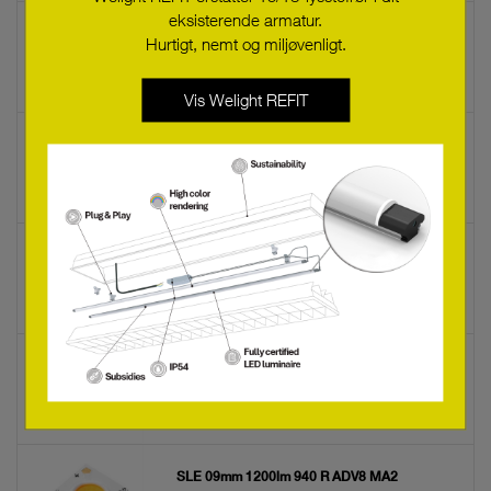
eksisterende armatur.
SLE 09mm 1200lm 940 R ADV8
Hurtigt, nemt og miljøvenligt.
28004553
Vis Welight REFIT
SLE 09mm 1200lm 927 R ADV8 MA2
28004554
SLE 09mm 1200lm 930 R ADV8 MA2
28004555
SLE 09mm 1200lm 935 R ADV8 MA2
28004556
SLE 09mm 1200lm 940 R ADV8 MA2