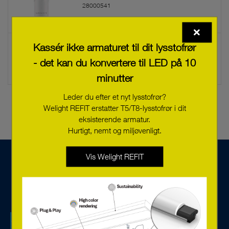
28000541
Kassér ikke armaturet til dit lysstofrør
LED LAMP CAP 3.5W/C/927 G9 230V
28000540
- det kan du konvertere til LED på 10
minutter
Leder du efter et nyt lysstofrør?
Welight REFIT erstatter T5/T8-lysstofrør i dit
eksisterende armatur.
Hurtigt, nemt og miljøvenligt.
Vis Welight REFIT
Vi er et teknisk salgsselskab specialiseret i
belysningskomponenter og systemløsninger til styring og