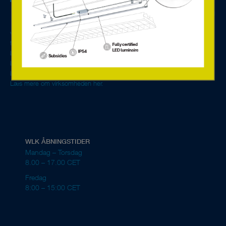
overvågning. Vi tilbyder servicetjenester baseret på den nye,
internetforbundne teknik. Med avancerede LED-løsninger og
digitale komponenter fra Europas førende fabrikanter skaber
vi miljøvenlige og energieffektive belysningsløsninger til alt fra enkelte rum
til hele ejendomme. Vi er generalagent for Tridonic i Norden og de
baltiske lande, og vores primære kundesegment består af fabrikanter af
belysningsarmaturer, elgrossister, elinstallatører og ejere af
beboelsesejendomme.
Læs mere om virksomheden her.
WLK ÅBNINGSTIDER
Mandag – Torsdag
8.00 – 17.00 CET
Fredag
8:00 – 15:00 CET