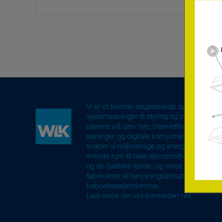
Vi er et teknisk salgsselskab specialisere
systemløsninger til styring og overvågning. 
baseret på den nye, internetforbundne t
løsninger og digitale komponenter fra Eur
skaber vi miljøvenlige og energieffektive bel
enkelte rum til hele ejendomme. Vi er gene
og de baltiske lande, og vores primære k
fabrikanter af belysningsarmaturer, elgrossis
beboelsesejendomme.
Læs mere om virksomheden her.