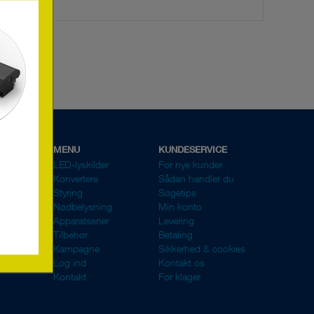
MENU
KUNDESERVICE
LED-lyskilder
For nye kunder
Konvertere
Sådan handler du
Styring
Søgetips
Nødbelysning
Min konto
Apparatserier
Levering
Tilbehør
Betaling
Kampagne
Sikkerhed & cookies
Log ind
Kontakt os
Kontakt
For klager