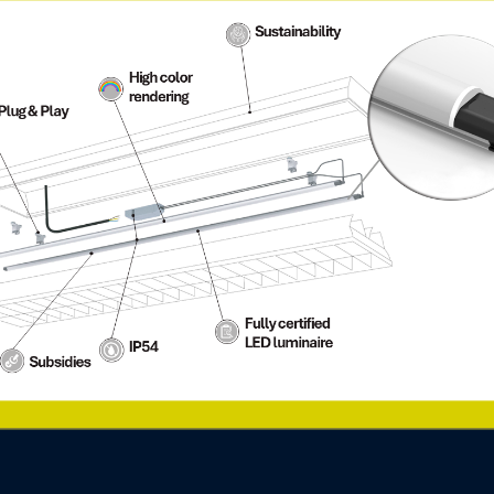
t i belysningskomponenter og
WLK ÅBNINGSTIDER
Vi tilbyder servicetjenester
Mandag – Torsdag
eknik. Med avancerede LED-
8.00 – 17.00 CET
opas førende fabrikanter
Fredag
ysningsløsninger til alt fra
8:00 – 15:00 CET
ralagent for Tridonic i Norden
undesegment består af
ter, elinstallatører og ejere af