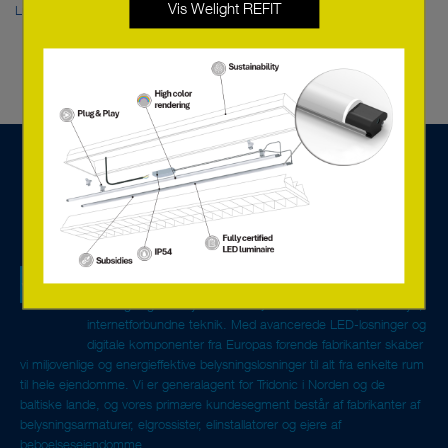
Vis Welight REFIT
Lunatone
Vi er et teknisk salgsselskab specialiseret i
belysningskomponenter og systemløsninger til styring og
overvågning. Vi tilbyder servicetjenester baseret på den nye,
internetforbundne teknik. Med avancerede LED-løsninger og
digitale komponenter fra Europas førende fabrikanter skaber
vi miljøvenlige og energieffektive belysningsløsninger til alt fra enkelte rum
til hele ejendomme. Vi er generalagent for Tridonic i Norden og de
baltiske lande, og vores primære kundesegment består af fabrikanter af
belysningsarmaturer, elgrossister, elinstallatører og ejere af
beboelsesejendomme.