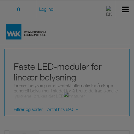
0
Log ind
Faste LED-moduler for
lineær belysning
Lineær belysning er et perfekt alternativ for å skape
generell belysning. I stedet for å bruke de tradisjonelle
lysrørene, brukes det LED-armaturer.
Når du vet hvilken lengde du trenger til profilen din,
kan vi tilby fleksible og pålitelige faste moduler.
Filtrer og sorter
Antal hits 690
I tillegg til LED i faste moduler med hvitt lys, tilbyr vi
justerbare, lineære LED-moduler for Tunable White-
systemer, som skaper en dynamisk belysning som
etterligner variasjonene til naturlig lys.