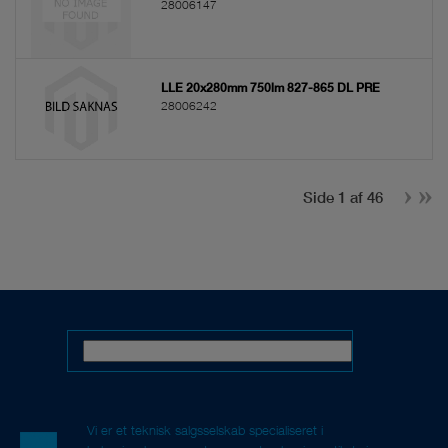
28006147
LLE 20x280mm 750lm 827-865 DL PRE
28006242
Side 1 af 46
Vi er et teknisk salgsselskab specialiseret i