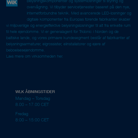
belysningskomponenter og systemløsninger til styring og
overvågning. Vi tilbyder servicetjenester baseret på den nye,
internetforbundne teknik. Med avancerede LED-løsninger og
digitale komponenter fra Europas førende fabrikanter skaber
vi miljøvenlige og energieffektive belysningsløsninger til alt fra enkelte rum
til hele ejendomme. Vi er generalagent for Tridonic i Norden og de
baltiske lande, og vores primære kundesegment består af fabrikanter af
belysningsarmaturer, elgrossister, elinstallatører og ejere af
beboelsesejendomme.
Læs mere om virksomheden her.
WLK ÅBNINGSTIDER
Mandag – Torsdag
8.00 – 17.00 CET
Fredag
8:00 – 15:00 CET