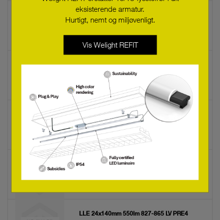
eksisterende armatur.
LLE 24x280mm 1100lm 927-965 LV PRE4
Hurtigt, nemt og miljøvenligt.
28006151
Vis Welight REFIT
LLE 24x140mm 550lm 927-965 LV PRE4
28006150
LLE 24x560mm 2200lm 827-865 LV PRE4
28006149
LLE 24x280mm 1100lm 827-865 LV PRE4
28006148
LLE 24x140mm 550lm 827-865 LV PRE4