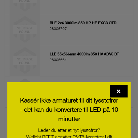
lettbetjente belysning.
Vi svarer gjerne på
eventuelle spørsmål
!
Anvend et filter for at begrænse udvalget.
RLE 2x4 3000lm 850 HP HE EXC3 OTD
28006707
LLE 55x566mm 4000lm 850 HV ADV6 BT
28006664
LLE 55x280mm 2000lm 850 HV ADV6 BT
28006663
Kassér ikke armaturet til dit lysstofrør
- det kan du konvertere til LED på 10
LLE 24x560mm 2200lm 927-965 LV PRE4
minutter
28006152
Leder du efter et nyt lysstofrør?
Welight REFIT erstatter T5/T8-lysstofrør i dit