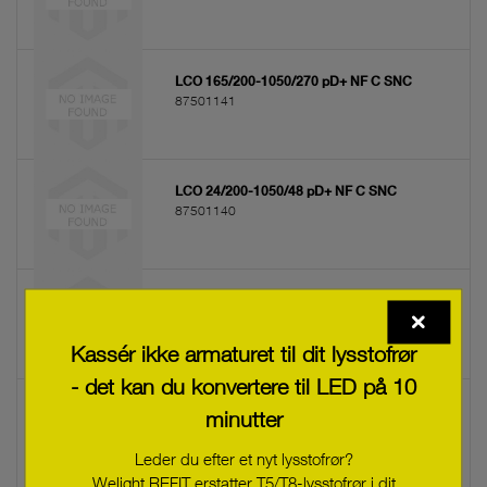
Anvend et filter for at begrænse udvalget.
LCO 165/200-1050/270 pD+ NF C SNC
87501141
LCO 24/200-1050/48 pD+ NF C SNC
87501140
LCO 220/200-1050/355 cS NF C SNC
87501139
Kassér ikke armaturet til dit lysstofrør
- det kan du konvertere til LED på 10
LCO 165/200-1050/270 cS NF C SNC
minutter
87501138
Leder du efter et nyt lysstofrør?
Welight REFIT erstatter T5/T8-lysstofrør i dit