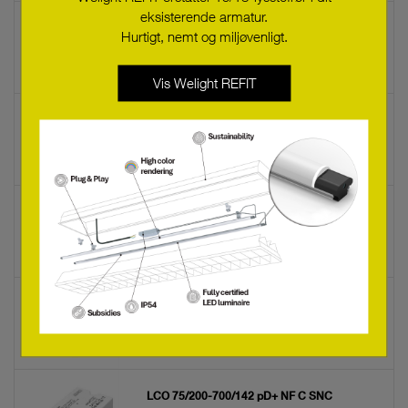
eksisterende armatur.
LCO 24/200-1050/48 cS NF C SNC
Hurtigt, nemt og miljøvenligt.
87501137
Vis Welight REFIT
LCO 110/200-1050/157 pD+ NF C SNC
87501199
LCO 110/200-700/220 pD+ NF C SNC
87501198
LCO 75/200-1050/107 pD+ NF C SNC
87501197
LCO 75/200-700/142 pD+ NF C SNC