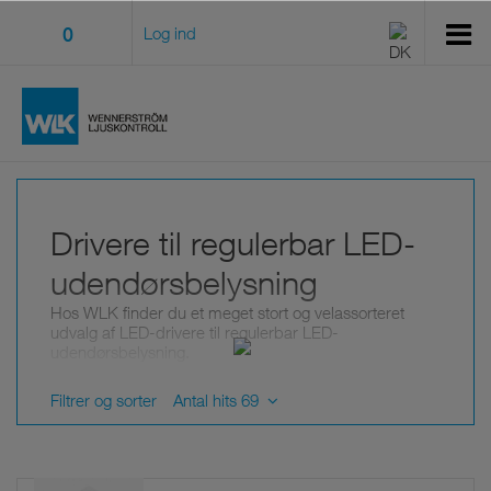
0
Log ind
Drivere til regulerbar LED-
udendørsbelysning
Hos WLK finder du et meget stort og velassorteret
udvalg af LED-drivere til regulerbar LED-
udendørsbelysning.
Vores udvalg af LED-drivere til regulerbar
udendørsbelysning er både bredt og opdateret, og vi
Filtrer og sorter
Antal hits 69
sælger kun ballaster fra førende mærker.
Alt sammen for at du som kunde skal have de bedste
muligheder for at få en effektiv belysning, der samtidig
er fleksibel og personlig, f.eks. til butikker,
stormagasiner, lagerhaller eller andre offentlige lokaler.