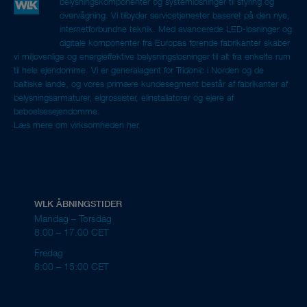
belysningskomponenter og systemløsninger til styring og
overvågning. Vi tilbyder servicetjenester baseret på den nye,
internetforbundne teknik. Med avancerede LED-løsninger og
digitale komponenter fra Europas førende fabrikanter skaber
vi miljøvenlige og energieffektive belysningsløsninger til alt fra enkelte rum
til hele ejendomme. Vi er generalagent for Tridonic i Norden og de
baltiske lande, og vores primære kundesegment består af fabrikanter af
belysningsarmaturer, elgrossister, elinstallatører og ejere af
beboelsesejendomme.
Læs mere om virksomheden her.
WLK ÅBNINGSTIDER
Mandag – Torsdag
8.00 – 17.00 CET
Fredag
8:00 – 15:00 CET