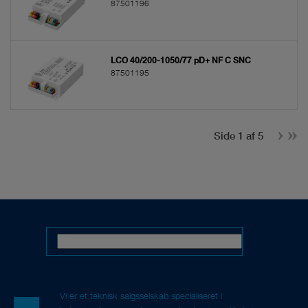
87501196
LCO 40/200-1050/77 pD+ NF C SNC
87501195
Side 1 af 5
Vi er et teknisk salgsselskab specialiseret i