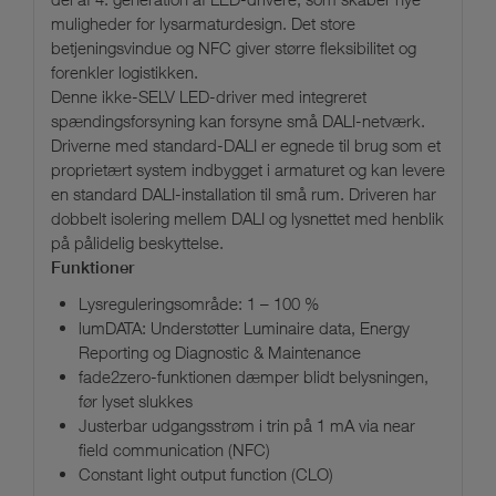
muligheder for lysarmaturdesign. Det store
betjeningsvindue og NFC giver større fleksibilitet og
forenkler logistikken.
Denne ikke-SELV LED-driver med integreret
spændingsforsyning kan forsyne små DALI-netværk.
Driverne med standard-DALI er egnede til brug som et
proprietært system indbygget i armaturet og kan levere
en standard DALI-installation til små rum. Driveren har
dobbelt isolering mellem DALI og lysnettet med henblik
på pålidelig beskyttelse.
Funktioner
Lysreguleringsområde: 1 – 100 %
lumDATA: Understøtter Luminaire data, Energy
Reporting og Diagnostic & Maintenance
fade2zero-funktionen dæmper blidt belysningen,
før lyset slukkes
Justerbar udgangsstrøm i trin på 1 mA via near
field communication (NFC)
Constant light output function (CLO)