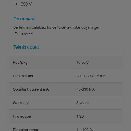
330 V
Dokument
Data sheet
Teknisk data
10 pc(s)
Pcs/pkg
280 x 30 x 16 mm
Dimensions
75-330 MA
Constant current mA
5 years
Warranty
IP20
Protection
1 - 100 %
Dimming range