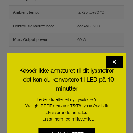
ta -25 ...+70 °C
Ambient temp.
one4all / NFC
Control signal/Interface
60 W
Max. Output power
Kassér ikke armaturet til dit lysstofrør
- det kan du konvertere til LED på 10
minutter
LC 75/900-1900/54 D4i NF h16 PRE4
Leder du efter et nyt lysstofrør?
28005742
Welight REFIT erstatter T5/T8-lysstofrør i dit
eksisterende armatur.
Hurtigt, nemt og miljøvenligt.
LC 55/350-1050/54 D4i NF h16 PRE4