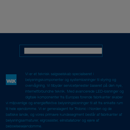
Vi er et teknisk salgsselskab specialiseret i
belysningskomponenter og systemløsninger til styring og
overvågning. Vi tilbyder servicetjenester baseret på den nye,
internetforbundne teknik. Med avancerede LED-løsninger og
digitale komponenter fra Europas førende fabrikanter skaber
vi miljøvenlige og energieffektive belysningsløsninger til alt fra enkelte rum
til hele ejendomme. Vi er generalagent for Tridonic i Norden og de
baltiske lande, og vores primære kundesegment består af fabrikanter af
belysningsarmaturer, elgrossister, elinstallatører og ejere af
beboelsesejendomme.