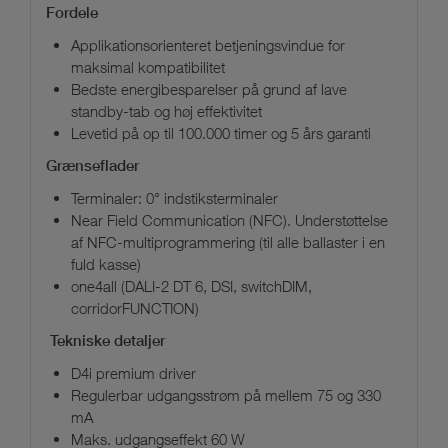
Fordele
Applikationsorienteret betjeningsvindue for
maksimal kompatibilitet
Bedste energibesparelser på grund af lave
standby-tab og høj effektivitet
Levetid på op til 100.000 timer og 5 års garanti
Grænseflader
Terminaler: 0° indstiksterminaler
Near Field Communication (NFC). Understøttelse
af NFC-multiprogrammering (til alle ballaster i en
fuld kasse)
one4all (DALI-2 DT 6, DSI, switchDIM,
corridorFUNCTION)
Tekniske detaljer
D4i premium driver
Regulerbar udgangsstrøm på mellem 75 og 330
mA
Maks. udgangseffekt 60 W