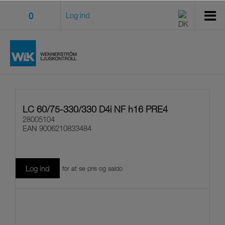
0
Log ind
LC 60/75-330/330 D4i NF h16 PRE4
28005104
EAN
9006210833484
Log ind
for at se pris og saldo