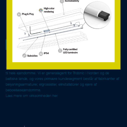
Vi er et teknisk salgsselskab specialiseret i
belysningskomponenter og systemløsninger til styring og
overvågning. Vi tilbyder servicetjenester baseret på den nye,
internetforbundne teknik. Med avancerede LED-løsninger og
digitale komponenter fra Europas førende fabrikanter skaber
vi miljøvenlige og energieffektive belysningsløsninger til alt fra enkelte rum
til hele ejendomme. Vi er generalagent for Tridonic i Norden og de
baltiske lande, og vores primære kundesegment består af fabrikanter af
belysningsarmaturer, elgrossister, elinstallatører og ejere af
beboelsesejendomme.
Læs mere om virksomheden her.