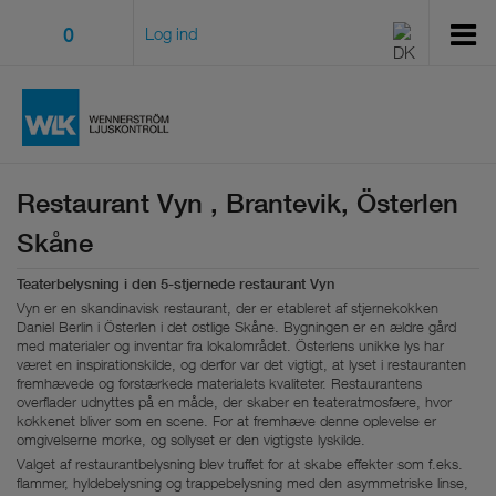
0
Log ind
Restaurant Vyn , Brantevik, Österlen
Skåne
Teaterbelysning i den 5-stjernede restaurant Vyn
Vyn er en skandinavisk restaurant, der er etableret af stjernekokken
Daniel Berlin i Österlen i det østlige Skåne. Bygningen er en ældre gård
med materialer og inventar fra lokalområdet. Österlens unikke lys har
været en inspirationskilde, og derfor var det vigtigt, at lyset i restauranten
fremhævede og forstærkede materialets kvaliteter. Restaurantens
overflader udnyttes på en måde, der skaber en teateratmosfære, hvor
køkkenet bliver som en scene. For at fremhæve denne oplevelse er
omgivelserne mørke, og sollyset er den vigtigste lyskilde.
Valget af restaurantbelysning blev truffet for at skabe effekter som f.eks.
flammer, hyldebelysning og trappebelysning med den asymmetriske linse,