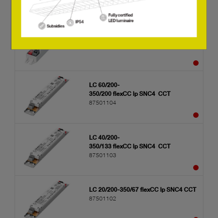
LC 10/100-350/29 flexC lp SNC4
28004119
LC 60/200-
350/200 flexCC lp SNC4 CCT
87501104
LC 40/200-
350/133 flexCC lp SNC4 CCT
87501103
LC 20/200-350/67 flexCC lp SNC4 CCT
87501102