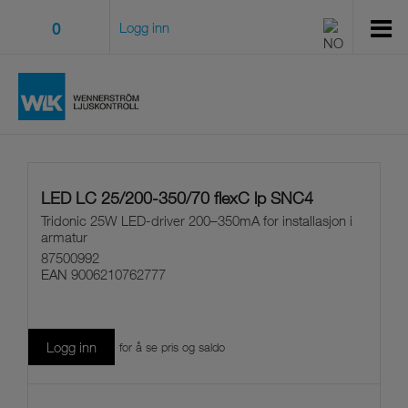
0
Logg inn
LED LC 25/200-350/70 flexC lp SNC4
Tridonic 25W LED-driver 200–350mA for installasjon i
armatur
87500992
EAN
9006210762777
Logg inn
for å se pris og saldo