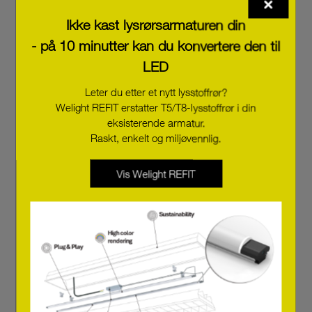
Ikke kast lysrørsarmaturen din
- på 10 minutter kan du konvertere den til
LC 75/1100-1400/54 flexC lp SNC4
LED
28004144
Leter du etter et nytt lysstoffrør?
Welight REFIT erstatter T5/T8-lysstoffrør i din
eksisterende armatur.
LC 57/700-1050/54 flexC lp SNC4
Raskt, enkelt og miljøvennlig.
28004143
Vis Welight REFIT
LC 38/400-700/54 flexC lp SNC4
28004142
LC 19/200-350/54 flexC lp SNC4
28004120