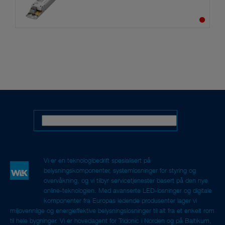
Vi er en teknologibedrift spesialisert på
belysningskomponenter, systemløsninger for styring og
overvåkning, og vi tilbyr servicetjenester basert på den nye
online-teknologien. Med avanserte LED-løsninger og digitale
komponenter fra Europas ledende produsenter lager vi
miljøvennlige og energieffektive belysningsløsninger til alt fra et enkelt rom
til hele bygninger. Vi er hovedagent for Tridonic i Norden og på Baltikum,