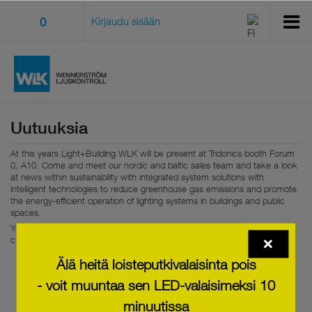
0
Kirjaudu sisään
Uutuuksia
At this years Light+Building WLK will be present at Tridonics booth Forum
0, A10. Come and meet our nordic and baltic sales team and take a look
at news within sustainability with integrated system solutions with
intelligent technologies to reduce greenhouse gas emissions and promote
the energy-efficient operation of lighting systems in buildings and public
spaces.
You can read more about Tridonic at Light+Building here, where you also
can book a booth visit
.
Älä heitä loisteputkivalaisinta pois
- voit muuntaa sen LED-valaisimeksi 10
minuutissa