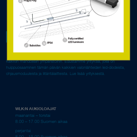
Olemme valaistuksen ohjaukseen erikoistunut perheyritys,
jolla on alalta yli 40 vuoden kokemus ja johtava markkina-
asema. Euroopan johtavien valmistajien kehittyneiden LED-
ratkaisujen ja digitaalisten komponenttien avulla toimitamme
ympäristöystävälliset ja energiatehokkaat valaistusratkaisut
kaikkiin mahdollisiin ympäristöihin. Edustamme yrityksiä, joilla on
huippuosaaminen tämän päivän kaikkien valonlähteiden led-diodeista,
ohjausmoduuleista ja liitäntälaitteista.
Lue lisää yrityksestä.
WLK:N AUKIOLOAJAT
maanantai – torstai
8.00 – 17.00 Suomen aikaa
perjantai
8.00 – 15.00 Suomen aikaa