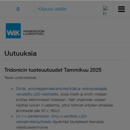
0
Kirjaudu sisään
Uutuuksia
Tridonicin tuoteuutuudet Tammikuu 2025
Tässä uutiskirjeessä:
D4i:llä, anturirajapinnalla/anturisyötöllä ja vedonpoistajalla
varustettu LED-käyttölaite
, jossa toistin ja erotin voidaan
erottaa elektronisesti toisistaan. Näin ohjaimella voidaan
käyttää luokan 3 valaisimia, jotka toimivat erityisen alhaisella
jännitteellä (alle 50 V, SELV).
24 V:n pienitehoinen, DALI-2-sertifioitu LED-
vakiojännitekäyttölaite
täydentää täydellisesti itsenäisiä
valaistusasennuksia.