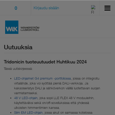
0
Kirjaudu sisään
Uutuuksia
Tridonicin tuoteuutuudet Huhtikuu 2024
Tässä uutiskirjeessä:
LED-ohjaimet G4 premium -portfoliossa
, joissa on integroitu
virtalähde, joka voi syöttää pieniä DALI-verkkoja. Ja
kaksoiseristys DALI ja sähköverkon välillä luotettavan suojan
varmistamiseksi.
48 V LED-ohjain
, joka sopii LLE FLEX 48 V moduuleihin,
käytettäväksi sekä on/off-sovelluksissa että yhdessä
ulkoisten himmentimien kanssa.
Slim EM LED-ohjain,
jossa akut on samassa kotelossa