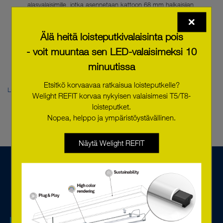
alasvalaisimille, jotka asennetaan kattoon 68 mm halkaisijan
reikään.
Uudet versiot
LLE Daisy Shop LED-moduulista käytettäväksi
LEDiL-linssien
kanssa, mikä laajentaa
Älä heitä loisteputkivalaisinta pois
sovellusmahdollisuuksia kaupoissa.
- voit muuntaa sen LED-valaisimeksi 10
Langaton ja paristoton painike yksittäisellä tai
kaksoiskytkimellä
, joka voidaan saumattomasti integroida
minuutissa
basicDIM Wireless -järjestelmään..
Etsitkö korvaavaa ratkaisua loisteputkelle?
Lue koko uutiskirje, joka sisältää nämä tuoteuutuudet
Welight REFIT korvaa nykyisen valaisimesi T5/T8-
loisteputket.
Nopea, helppo ja ympäristöystävällinen.
Näytä Welight REFIT
Olemme valaistuksen ohjaukseen erikoistunut perheyritys,