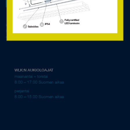
jolla on alalta yli 40 vuoden kokemus ja johtava markkina-
asema. Euroopan johtavien valmistajien kehittyneiden LED-
ratkaisujen ja digitaalisten komponenttien avulla toimitamme
ympäristöystävälliset ja energiatehokkaat valaistusratkaisut
kaikkiin mahdollisiin ympäristöihin. Edustamme yrityksiä, joilla on
huippuosaaminen tämän päivän kaikkien valonlähteiden led-diodeista,
ohjausmoduuleista ja liitäntälaitteista.
Lue lisää yrityksestä.
WLK:N AUKIOLOAJAT
maanantai – torstai
8.00 – 17.00 Suomen aikaa
perjantai
8.00 – 15.00 Suomen aikaa