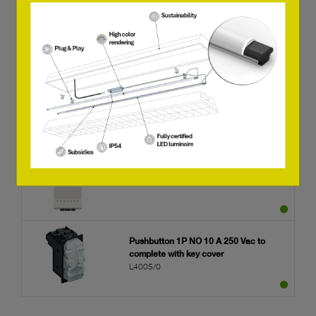
Switch 2P 16A 250 Vac - anthracite
L4002
Pushbutton double (1P/NO)+(1P/NO)
interlocked 10A 250 Vac - anthracite
L4037
Pushbutton 1P NO 10 A 250 Vac - white
N4005N
Pushbutton 1P NO 10 A 250 Vac to
complete with key cover
L4005/0