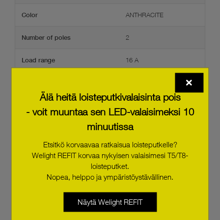
ANTHRACITE
Color
2
Number of poles
16 A
Load range
Living Light
Product family
Älä heitä loisteputkivalaisinta pois
- voit muuntaa sen LED-valaisimeksi 10
minuutissa
Etsitkö korvaavaa ratkaisua loisteputkelle?
Welight REFIT korvaa nykyisen valaisimesi T5/T8-
loisteputket.
Nopea, helppo ja ympäristöystävällinen.
2-way switch 1P 16A 250 Vac to
complete with key cover
L4003/0
Näytä Welight REFIT