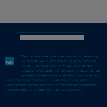
Olemme valaistuksen ohjaukseen erikoistunut perheyritys,
jolla on alalta yli 40 vuoden kokemus ja johtava markkina-
asema. Euroopan johtavien valmistajien kehittyneiden LED-
ratkaisujen ja digitaalisten komponenttien avulla toimitamme
ympäristöystävälliset ja energiatehokkaat valaistusratkaisut
kaikkiin mahdollisiin ympäristöihin. Edustamme yrityksiä, joilla on
huippuosaaminen tämän päivän kaikkien valonlähteiden led-diodeista,
ohjausmoduuleista ja liitäntälaitteista.
Lue lisää yrityksestä.