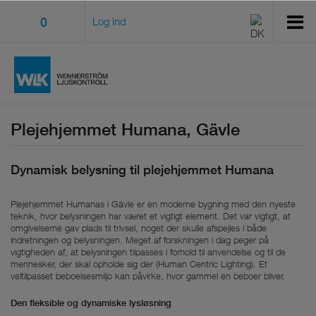
0
Log ind
Plejehjemmet Humana, Gävle
Dynamisk belysning til plejehjemmet Humana
Plejehjemmet Humanas i Gävle er en moderne bygning med den nyeste
teknik, hvor belysningen har været et vigtigt element. Det var vigtigt, at
omgivelserne gav plads til trivsel, noget der skulle afspejles i både
indretningen og belysningen. Meget af forskningen i dag peger på
vigtigheden af, at belysningen tilpasses i forhold til anvendelse og til de
mennesker, der skal opholde sig der (Human Centric Lighting). Et
veltilpasset beboelsesmiljø kan påvirke, hvor gammel en beboer bliver.
Den fleksible og dynamiske lysløsning