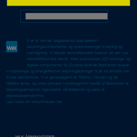
Vi er et teknisk salgsselskab specialiseret i
belysningskomponenter og systemløsninger til styring og
overvågning. Vi tilbyder servicetjenester baseret på den nye,
internetforbundne teknik. Med avancerede LED-løsninger og
digitale komponenter fra Europas førende fabrikanter skaber
vi miljøvenlige og energieffektive belysningsløsninger til alt fra enkelte rum
til hele ejendomme. Vi er generalagent for Tridonic i Norden og de
baltiske lande, og vores primære kundesegment består af fabrikanter af
belysningsarmaturer, elgrossister, elinstallatører og ejere af
beboelsesejendomme.
Læs mere om virksomheden her.
WLK ÅBNINGSTIDER