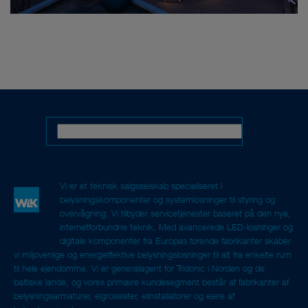
Vi er et teknisk salgsselskab specialiseret i
belysningskomponenter og systemløsninger til styring og
overvågning. Vi tilbyder servicetjenester baseret på den nye,
internetforbundne teknik. Med avancerede LED-løsninger og
digitale komponenter fra Europas førende fabrikanter skaber
vi miljøvenlige og energieffektive belysningsløsninger til alt fra enkelte rum
til hele ejendomme. Vi er generalagent for Tridonic i Norden og de
baltiske lande, og vores primære kundesegment består af fabrikanter af
belysningsarmaturer, elgrossister, elinstallatører og ejere af