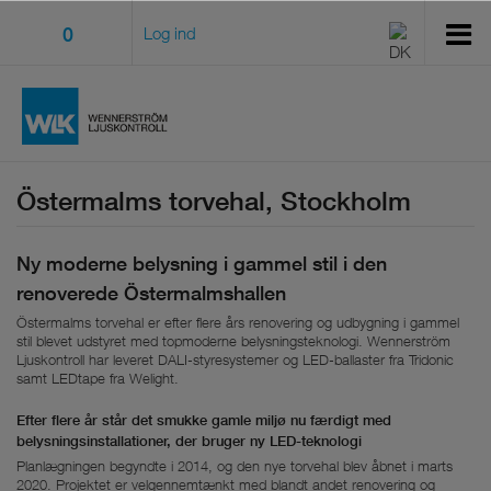
0
Log ind
Östermalms torvehal, Stockholm
Ny moderne belysning i gammel stil i den
renoverede Östermalmshallen
Östermalms torvehal er efter flere års renovering og udbygning i gammel
stil blevet udstyret med topmoderne belysningsteknologi. Wennerström
Ljuskontroll har leveret DALI-styresystemer og LED-ballaster fra Tridonic
samt LEDtape fra Welight.
Efter flere år står det smukke gamle miljø nu færdigt med
belysningsinstallationer, der bruger ny LED-teknologi
Planlægningen begyndte i 2014, og den nye torvehal blev åbnet i marts
2020. Projektet er velgennemtænkt med blandt andet renovering og