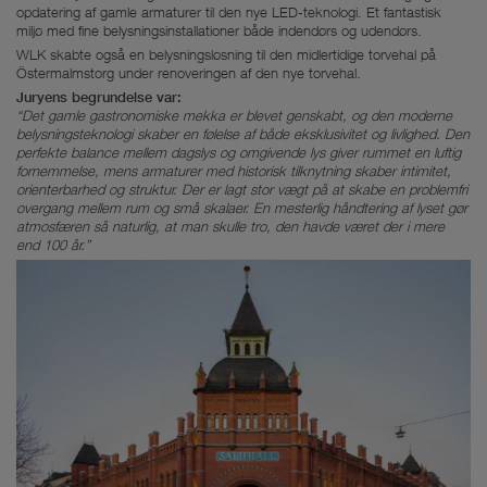
opdatering af gamle armaturer til den nye LED-teknologi. Et fantastisk
miljø med fine belysningsinstallationer både indendørs og udendørs.
WLK skabte også en belysningsløsning til den midlertidige torvehal på
Östermalmstorg under renoveringen af den nye torvehal.
Juryens begrundelse var:
“Det gamle gastronomiske mekka er blevet genskabt, og den moderne
belysningsteknologi skaber en følelse af både eksklusivitet og livlighed. Den
perfekte balance mellem dagslys og omgivende lys giver rummet en luftig
fornemmelse, mens armaturer med historisk tilknytning skaber intimitet,
orienterbarhed og struktur. Der er lagt stor vægt på at skabe en problemfri
overgang mellem rum og små skalaer. En mesterlig håndtering af lyset gør
atmosfæren så naturlig, at man skulle tro, den havde været der i mere
end 100 år.”